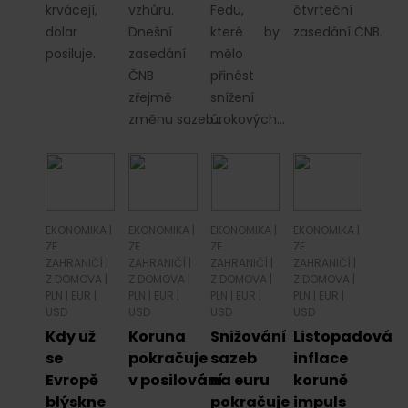
krvácejí,
vzhůru.
Fedu,
čtvrteční
dolar
Dnešní
které by
zasedání ČNB.
posiluje.
zasedání
mělo
ČNB
přinést
zřejmě
snížení
změnu sazeb…
úrokových…
EKONOMIKA
|
EKONOMIKA
|
EKONOMIKA
|
EKONOMIKA
|
ZE
ZE
ZE
ZE
ZAHRANIČÍ
|
ZAHRANIČÍ
|
ZAHRANIČÍ
|
ZAHRANIČÍ
|
Z DOMOVA
|
Z DOMOVA
|
Z DOMOVA
|
Z DOMOVA
|
PLN
|
EUR
|
PLN
|
EUR
|
PLN
|
EUR
|
PLN
|
EUR
|
USD
USD
USD
USD
Kdy už
Koruna
Snižování
Listopadová
se
pokračuje
sazeb
inflace
Evropě
v posilování
na euru
koruně
blýskne
pokračuje
impuls