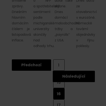
smíšené
o NFP
dolar také
Dnes data
zprávy.
a spotřebitelský
slábne.
ze
Dnešním
sentiment
Dnes
stavebnictví
hlavním
podle
domácí
v eurozóně.
domácím
michiganské
maloobchodní
Německé
číslem je
univerzity
tržby a
tovární
listopadová
skončily
„payrolls“
objednávky
inflace.
nad
z USA.
v říjnu
odhady trhu.
poklesly.
Předchozí
1
...
Následující
15
16
17