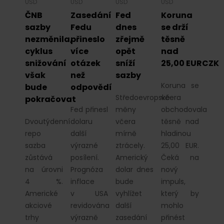
USD
USD
USD
USD
ČNB
Zasedání
Fed
Koruna
sazby
Fedu
dnes
se drží
nezměnila,
přineslo
zřejmě
těsně
cyklus
více
opět
nad
snižování
otázek
sníží
25,00 EURCZK
však
než
sazby
Koruna se
bude
odpovědí
Středoevropské
včera
pokračovat
Fed přinesl
měny
obchodovala
Dvoutýdenní
dolaru
včera
těsně nad
repo
další
mírně
hladinou
sazba
výrazné
ztrácely.
25,00 EUR.
zůstává
posílení.
Americký
Čeká na
na úrovni
Prognóza
dolar dnes
nový
4 %.
inflace
bude
impuls,
Americké
v USA
vyhlížet
který by
akciové
revidována
další
mohlo
trhy
výrazně
zasedání
přinést