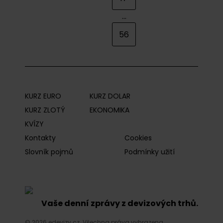
...
56
KURZ EURO
KURZ DOLAR
KURZ ZLOTÝ
EKONOMIKA
KVÍZY
Kontakty
Cookies
Slovník pojmů
Podmínky užití
Vaše denní zprávy z devizových trhů.
© 2026 edevizy.cz. Všechna práva vyhrazena.