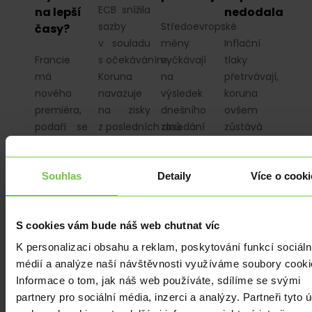
ECB snížila
na lepší
nedodala
sazby
Středoevropské
časy?
v souladu
měny
Inflační
Francie
s očekáváním.
vyčkávají
tlaky
má
Koruna
na
přetrvávají,
nového
navazuje
výsledek
koruna
premiéra,
na zisky
dnešního
ovšem
podaří se
z posledních dnů.
zasedání
zůstává
mu
ECB.
na
stabilizovat
Očekáváme
silnějších
Souhlas
Detaily
Více o cooki
napjatou
snížení
úrovních.
vnitropolitickou
úrokových
Americký
situaci?
sazeb
dolar čeká
S cookies vám bude náš web chutnat víc
Dorazila
o 25 bazických
na
další série
bodů.
listopadovou
K personalizaci obsahu a reklam, poskytování funkcí sociáln
nevydařených
Americký dolar…
inflaci.
médií a analýze naší návštěvnosti využíváme soubory cooki
výsledků z…
Informace o tom, jak náš web používáte, sdílíme se svými
partnery pro sociální média, inzerci a analýzy. Partneři tyto 