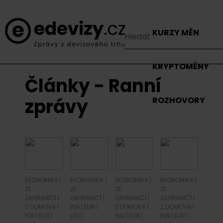
KURZY MĚN
KRYPTOMĚNY
Články - Ranní
zprávy
ROZHOVORY
EKONOMIKA
|
EKONOMIKA
|
EKONOMIKA
|
EKONOMIKA
|
ZE
ZE
ZE
ZE
ZAHRANIČÍ
|
ZAHRANIČÍ
|
ZAHRANIČÍ
|
ZAHRANIČÍ
|
Z DOMOVA
|
PLN
|
EUR
|
Z DOMOVA
|
Z DOMOVA
|
PLN
|
EUR
|
USD
PLN
|
EUR
|
PLN
|
EUR
|