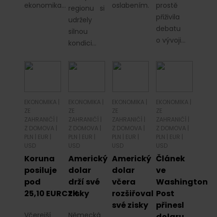
ekonomika…
oslabením.
prostě
regionu si
přiživila
udržely
debatu
silnou
o vývoji…
kondici…
EKONOMIKA
|
EKONOMIKA
|
EKONOMIKA
|
EKONOMIKA
|
ZE
ZE
ZE
ZE
ZAHRANIČÍ
|
ZAHRANIČÍ
|
ZAHRANIČÍ
|
ZAHRANIČÍ
|
Z DOMOVA
|
Z DOMOVA
|
Z DOMOVA
|
Z DOMOVA
|
PLN
|
EUR
|
PLN
|
EUR
|
PLN
|
EUR
|
PLN
|
EUR
|
USD
USD
USD
USD
Koruna
Americký
Americký
Článek
posiluje
dolar
dolar
ve
pod
drží své
včera
Washington
25,10 EURCZK
zisky
rozšiřoval
Post
své zisky
přinesl
Včerejší
Německá
dolaru