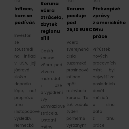
USD
USD
USD
Koruna
Inflace,
Koruna
Překvapivé
včera
kam se
posiluje
zprávy
ztrácela,
podíváš
pod
z amerického
zbytek
25,10 EURCZK
trhu
regionu
Investoři
práce
sílil
se
Včera
soustředí
zveřejněná
Přírůstek
Česká
na inflaci
čísla
nových
koruna
v USA, její
tuzemské
pracovních
včera pod
jádrová
prosincové
míst byl
vlivem
složka
inflace
nejvyšší za
makrodat
dopadla
opět
posledních
z USA
lépe, než
rozhýbala
devět
a vyjádření
prognóza
korunu. Ta
měsíců
Evy
trhu
tak začala
a silná
Zamrazilové
i listopadové
týden
data
ztrácela.
výsledky.
poměrně
z trhu
Ostatní
Německá
výrazným
práce
měny