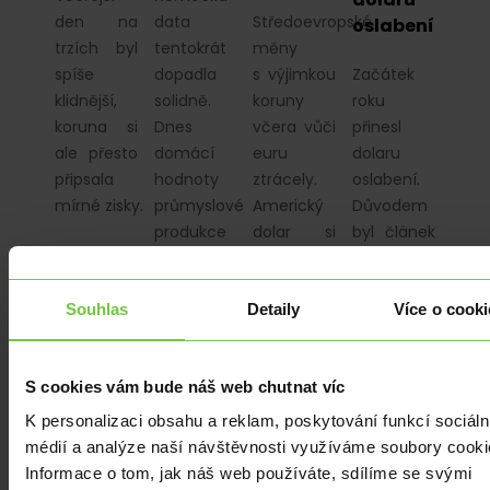
den na
data
Středoevropské
oslabení
trzích byl
tentokrát
měny
spíše
dopadla
s výjimkou
Začátek
klidnější,
solidně.
koruny
roku
koruna si
Dnes
včera vůči
přinesl
ale přesto
domácí
euru
dolaru
připsala
hodnoty
ztrácely.
oslabení.
mírné zisky.
průmyslové
Americký
Důvodem
produkce
dolar si
byl článek
a míry
připisoval
v amerických
nezaměstnanosti.
zisky a na
novinách.
Souhlas
Detaily
Více o cooki
Z eurozóny
hlavním
Dnes
dorazí
měnovém
inflace
výsledek…
páru
v eurozóně
S cookies vám bude náš web chutnat víc
tak stále…
a domácí
obchodní
K personalizaci obsahu a reklam, poskytování funkcí sociáln
bilance.
médií a analýze naší návštěvnosti využíváme soubory cooki
Informace o tom, jak náš web používáte, sdílíme se svými