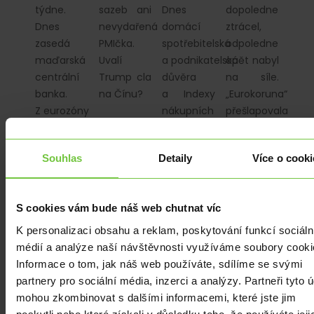
týdne.
sazeb ani
Dnes
dopoledne
Dnes
nevydařená
domácí
ztrácel,
zasedá
PMIčka.
spotřebitelská
odpoledne
maďarská
Uvalí
a podnikatelská
opět nabyl
centrální
Trump cla
důvěra
na síle.
banka.
na Čínu?
a Indexy
„Eurokoruna“
Z eurozóny
nákupních
přešlapovala
dnes
manažerů
na místě.
žádná
z celé
Čtvrtek
Souhlas
Detaily
Více o cooki
makrodata
řady
důležité
nedorazí.
světových
makroekonomick
ekonomik.
S cookies vám bude náš web chutnat víc
K personalizaci obsahu a reklam, poskytování funkcí sociáln
médií a analýze naší návštěvnosti využíváme soubory cooki
Informace o tom, jak náš web používáte, sdílíme se svými
partnery pro sociální média, inzerci a analýzy. Partneři tyto 
EKONOMIKA
|
EKONOMIKA
|
EKONOMIKA
|
EKONOMIKA
|
Z DOMOVA
|
Z DOMOVA
|
Z DOMOVA
|
ZE
mohou zkombinovat s dalšími informacemi, které jste jim
ZE
ZE
ZE
ZAHRANIČÍ
|