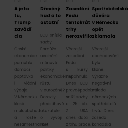
USD
USD
USD
USD
A je to
Dřevěný
Zasedání
Spotřebitelsk
tu,
had a to
Fedu
důvěra
Trump
ostatní
tentokrát
v Německu
zavádí
trhy
opět
ECB snížila
cla
nerozvířilo
zklamala
sazby.
České
Pomůže
Včerejší
Včerejší
ekonomice
uvolnění
zasedání
obchodování
pomohla
měnové
Fedu
bylo
domácí
politiky
s kurzy
klidné.
poptávka
ekonomickému
nepohnulo.
Výrazně
i vládní
růstu
Dnes ECB
negativní
výdaje.
v eurozóně?
pravděpodobně
nálada
V Německu
Dorazily
sníží sazby
německých
klesá
předstihové
o 25 bb.
spotřebitelů
maloobchod
ukazatele
Z USA
trvá. Dnes
a roste
o vývoji
dnes data
zasedá
nezaměstnanost.
HDP
z trhu práce.
kanadská