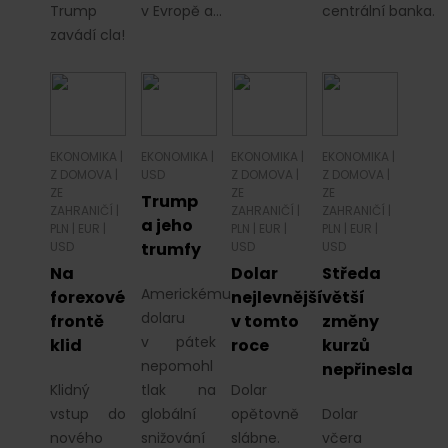
Trump
v Evropě a…
centrální banka.
zavádí cla!
EKONOMIKA
|
EKONOMIKA
|
EKONOMIKA
|
EKONOMIKA
|
Z DOMOVA
|
USD
Z DOMOVA
|
Z DOMOVA
|
ZE
ZE
ZE
Trump
ZAHRANIČÍ
|
ZAHRANIČÍ
|
ZAHRANIČÍ
|
a jeho
PLN
|
EUR
|
PLN
|
EUR
|
PLN
|
EUR
|
USD
trumfy
USD
USD
Na
Dolar
Středa
Americkému
forexové
nejlevnější
větší
dolaru
frontě
v tomto
změny
v pátek
klid
roce
kurzů
nepomohl
nepřinesla
Klidný
tlak na
Dolar
vstup do
globální
opětovně
Dolar
nového
snižování
slábne.
včera