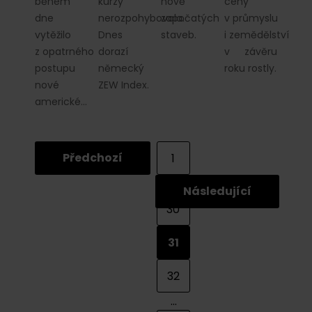
během
kurzy
nově
ceny
dne
nerozpohybovala.
započatých
v průmyslu
vytěžilo
Dnes
staveb.
i zemědělství
z opatrného
dorazí
v závěru
postupu
německý
roku rostly.
nové
ZEW Index.
americké…
Předchozí
1
...
Následující
30
31
32
...