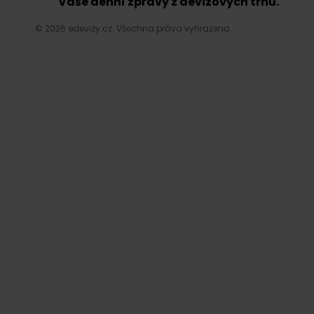
Vaše denní zprávy z devizových trhů.
© 2026 edevizy.cz. Všechna práva vyhrazena.