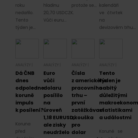
roku
hladinu
protože se…
kalendáři
nedařilo.
20,70 USDCZK.
ve čtvrtek
Tento
Vůči euru…
na
týden je…
devizovém trhu…
ANALÝZY
|
ANALÝZY
|
ANALÝZY
|
ANALÝZY
|
Dá ČNB
Euro
Čísla
Tento
dnes
vůči
z amerického
týden je
odpoledne
dolaru
pracovního
nabitý
koruně
posílilo
trhu –
důležitými
impuls
na
první
makroekonom
k posílení?
úroveň
zatěžkávací
statistikami
1,18 EURUSD,
zkouška
a událostmi
Koruna
ale zisky
pro
před
Koruně se
neudrželo
dolar