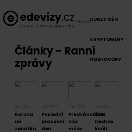
KURZY MĚN
KRYPTOMĚNY
Články - Ranní
zprávy
ROZHOVORY
ANALÝZY
|
ANALÝZY
|
ANALÝZY
|
ANALÝZY
|
Koruna
Poslední
Předvánoční
ČNB
na
pracovní
klid
nechce
začátku
den
může
kvůli