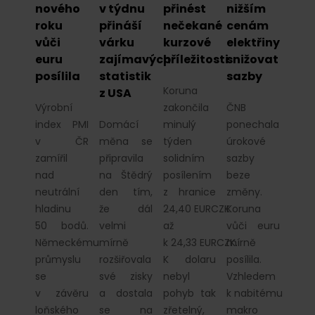
nového
v týdnu
přinést
nižším
roku
přináší
nečekané
cenám
vůči
várku
kurzové
elektřiny
euru
zajímavých
příležitosti
snižovat
posílila
statistik
sazby
Koruna
z USA
Výrobní
zakončila
ČNB
index PMI
Domácí
minulý
ponechala
v ČR
měna se
týden
úrokové
zamířil
připravila
solidním
sazby
nad
na Štědrý
posílením
beze
neutrální
den tím,
z hranice
změny.
hladinu
že dál
24,40 EURCZK
Koruna
50 bodů.
velmi
až
vůči euru
Německému
mírně
k 24,33 EURCZK.
mírně
průmyslu
rozšiřovala
K dolaru
posílila.
se
své zisky
nebyl
Vzhledem
v závěru
a dostala
pohyb tak
k nabitému
loňského
se na
zřetelný,
makro