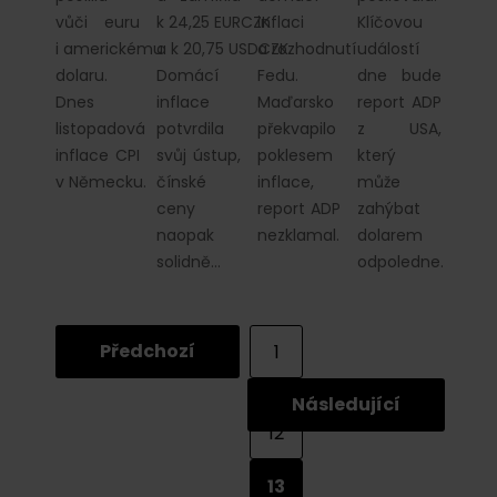
vůči euru
k 24,25 EURCZK
inflaci
Klíčovou
i americkému
a k 20,75 USDCZK.
a rozhodnutí
událostí
dolaru.
Domácí
Fedu.
dne bude
Dnes
inflace
Maďarsko
report ADP
listopadová
potvrdila
překvapilo
z USA,
inflace CPI
svůj ústup,
poklesem
který
v Německu.
čínské
inflace,
může
ceny
report ADP
zahýbat
naopak
nezklamal.
dolarem
solidně…
odpoledne.
Předchozí
1
...
Následující
12
13