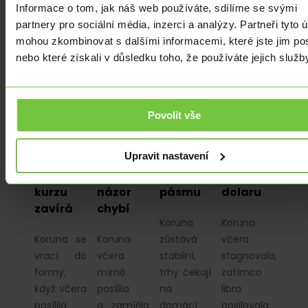
PMI v…
Informace o tom, jak náš web používáte, sdílíme se svými
partnery pro sociální média, inzerci a analýzy. Partneři tyto 
mohou zkombinovat s dalšími informacemi, které jste jim pos
nebo které získali v důsledku toho, že používáte jejich služb
ANALÝZY
|
ANALÝZY
|
ANALÝZY
|
ANALÝZY
|
Eurovým
Fed
Čekání
ADP
Povolit vše
exportérům
snížil
na Fed:
report
se okno
sazby,
Koruna
může
Upravit nastavení
pro
ale
se drží
rozhodnout
zajištění
jednotný
v úzkém
o vývoji
kurzu
názor
pásmu
dolaru
zavírá
chybí
Koruna
Koruna
Koruna se
Koruna
zůstává
včera
vrací do
včera
stabilní,
stagnovala,
formy,
mírně
trhy čekají
zatímco
když včera
posílila
na
libra
posílila
a zamířila
domácí
posilovala.