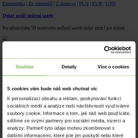
Ekonomika
|
Ze zahraničí
|
Z domova
|
PLN
|
EUR
|
USD
Dolar ustál snížení sazeb
Po středečním 50 bodovém snížení sazeb dolar ztrácí jen mírně.
Ekonomika
|
Ze zahraničí
|
Z domova
|
PLN
|
EUR
|
USD
Dolarové sazby sníženy po více než čtyřech letech
Souhlas
Detaily
Více o cookies
Sazby na dolaru sníženy o 50 bb. Letos se čeká ještě jedno snížení
o dalších 50 bb. O sazbách dnes rozhoduje také Britská
centrální banka.
S cookies vám bude náš web chutnat víc
Ekonomika
|
Ze zahraničí
|
PLN
|
EUR
|
USD
K personalizaci obsahu a reklam, poskytování funkcí
sociálních médií a analýze naší návštěvnosti využíváme
Nálada v Německu klesá
soubory cookie. Informace o tom, jak náš web používáte,
V září se ekonomická nálada v Německu propadla (ekonomicky
sdílíme se svými partnery pro sociální média, inzerci a
sentiment) na nejnižší úroveň za posledních 11 měsíců, přičemž
analýzy. Partneři tyto údaje mohou zkombinovat s
ZEW index…
dalšími informacemi, které jste jim poskytli nebo které