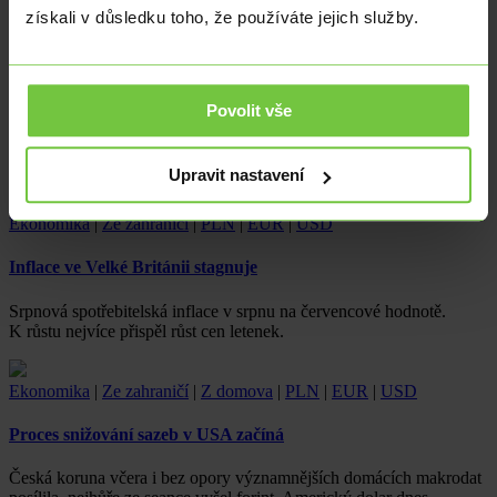
získali v důsledku toho, že používáte jejich služby.
Ekonomika
|
Ze zahraničí
|
PLN
|
EUR
|
USD
Australská centrální banka spouští tříletý program pro
velkoobchodní CBDC
Povolit vše
Australská centrální banka, známá jako Reserve Bank of Australia
(RBA), zahájila tříletý projekt zaměřený na vývoj velkoobchodní…
Upravit nastavení
Ekonomika
|
Ze zahraničí
|
PLN
|
EUR
|
USD
Inflace ve Velké Británii stagnuje
Srpnová spotřebitelská inflace v srpnu na červencové hodnotě.
K růstu nejvíce přispěl růst cen letenek.
Ekonomika
|
Ze zahraničí
|
Z domova
|
PLN
|
EUR
|
USD
Proces snižování sazeb v USA začíná
Česká koruna včera i bez opory významnějších domácích makrodat