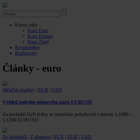
Kurzy měn
Kurz Euro
Kurz Dolaru
Kurz Zlotý
Kryptoměny
Rozhovory
Články - euro
Měsíční analýzy
|
EUR
|
USD
Výhled pohybu měnového páru EURUSD
Za poslední čtyři týdny se eurodolar pohyboval v pásmu 1,1000 –
1,1200 EURUSD.
Ze zahraničí
|
Z domova
|
PLN
|
EUR
|
USD