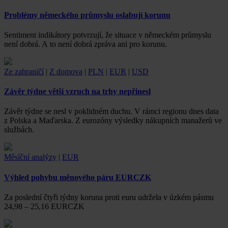
Problémy německého průmyslu oslabují korunu
Sentiment indikátory potvrzují, že situace v německém průmyslu
není dobrá. A to není dobrá zpráva ani pro korunu.
Ze zahraničí
|
Z domova
|
PLN
|
EUR
|
USD
Závěr týdne větší vzruch na trhy nepřinesl
Závěr týdne se nesl v poklidném duchu. V rámci regionu dnes data
z Polska a Maďarska. Z eurozóny výsledky nákupních manažerů ve
službách.
Měsíční analýzy
|
EUR
Výhled pohybu měnového páru EURCZK
Za poslední čtyři týdny koruna proti euru udržela v úzkém pásmu
24,98 – 25,16 EURCZK