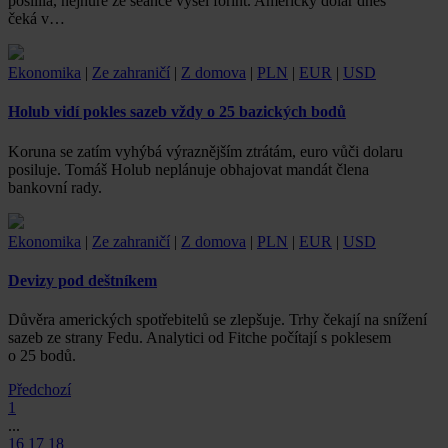
posílila, nejhůře ze seance vyšel forint. Americký dolar dnes
čeká v…
Ekonomika
|
Ze zahraničí
|
Z domova
|
PLN
|
EUR
|
USD
Holub vidí pokles sazeb vždy o 25 bazických bodů
Koruna se zatím vyhýbá výraznějším ztrátám, euro vůči dolaru
posiluje. Tomáš Holub neplánuje obhajovat mandát člena
bankovní rady.
Ekonomika
|
Ze zahraničí
|
Z domova
|
PLN
|
EUR
|
USD
Devizy pod deštníkem
Důvěra amerických spotřebitelů se zlepšuje. Trhy čekají na snížení
sazeb ze strany Fedu. Analytici od Fitche počítají s poklesem
o 25 bodů.
Předchozí
1
...
16
17
18