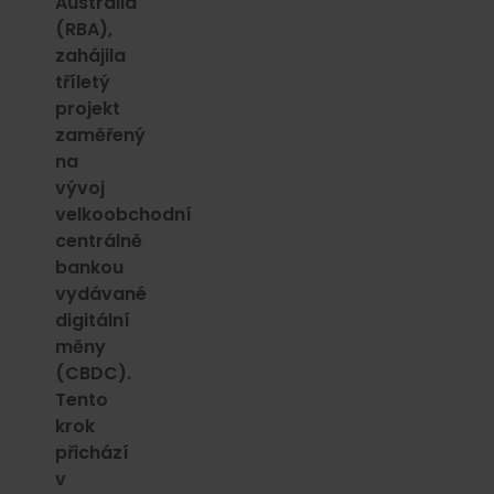
Australia
(RBA),
zahájila
tříletý
projekt
zaměřený
na
vývoj
velkoobchodní
centrálně
bankou
vydávané
digitální
měny
(CBDC).
Tento
krok
přichází
v