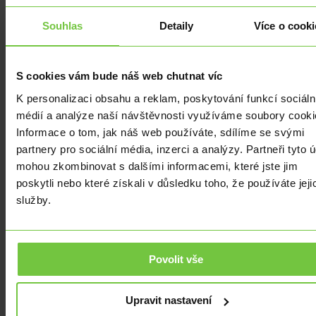
systém
Souhlas
Detaily
Více o cooki
zůstane
inovativní
a
S cookies vám bude náš web chutnat víc
konkurenceschopný.
RBA
K personalizaci obsahu a reklam, poskytování funkcí sociáln
doufá,
médií a analýze naší návštěvnosti využíváme soubory cooki
že
Informace o tom, jak náš web používáte, sdílíme se svými
výsledky
partnery pro sociální média, inzerci a analýzy. Partneři tyto 
projektu
mohou zkombinovat s dalšími informacemi, které jste jim
poskytnou
poskytli nebo které získali v důsledku toho, že používáte jeji
cenné
služby.
informace
pro
budoucí
Povolit vše
politiku
a
rozhodování
Upravit nastavení