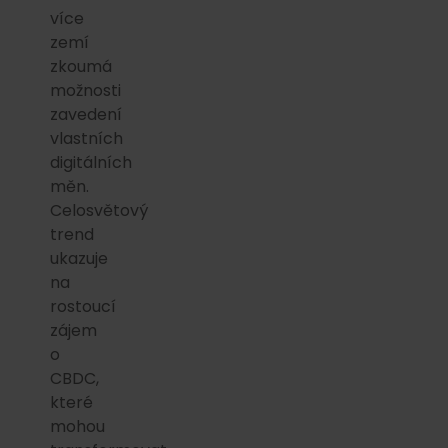
více
zemí
zkoumá
možnosti
zavedení
vlastních
digitálních
měn.
Celosvětový
trend
ukazuje
na
rostoucí
zájem
o
CBDC,
které
mohou