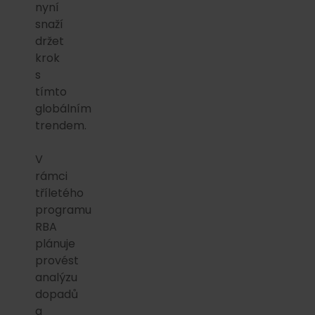
nyní
snaží
držet
krok
s
tímto
globálním
trendem.
V
rámci
tříletého
programu
RBA
plánuje
provést
analýzu
dopadů
a