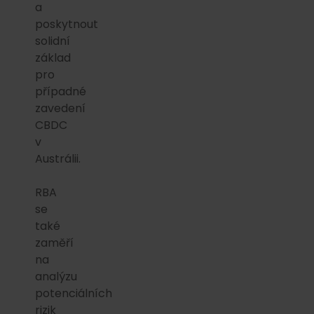
a
poskytnout
solidní
základ
pro
případné
zavedení
CBDC
v
Austrálii.
RBA
se
také
zaměří
na
analýzu
potenciálních
rizik