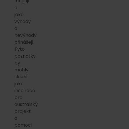
fungují
a
jaké
výhody
a
nevýhody
přinášejí.
Tyto
poznatky
by
mohly
sloužit
jako
inspirace
pro
australský
projekt
a
pomoci