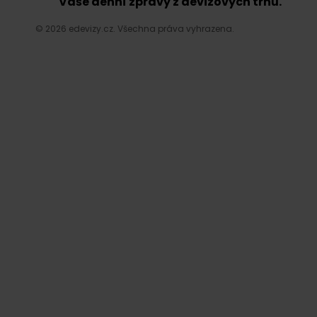
Vaše denní zprávy z devizových trhů.
© 2026 edevizy.cz. Všechna práva vyhrazena.