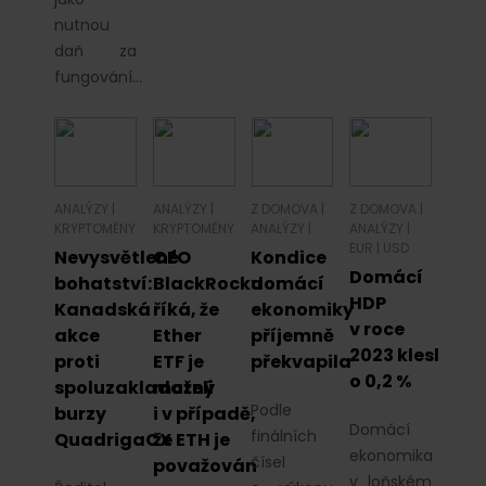
nutnou
daň za
fungování…
ANALÝZY
|
ANALÝZY
|
Z DOMOVA
|
Z DOMOVA
|
KRYPTOMĚNY
KRYPTOMĚNY
ANALÝZY
|
ANALÝZY
|
EUR
|
USD
Nevysvětlené
CEO
Kondice
Domácí
bohatství:
BlackRocku
domácí
HDP
Kanadská
říká, že
ekonomiky
v roce
akce
Ether
příjemně
2023 klesl
proti
ETF je
překvapila
o 0,2 %
spoluzakladateli
možný
Podle
burzy
i v případě,
Domácí
finálních
QuadrigaCX
že ETH je
ekonomika
čísel
považován
v loňském