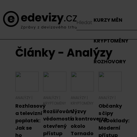
KURZY MĚN
KRYPTOMĚNY
Články - Analýzy
ROZHOVORY
ANALÝZY
|
ANALÝZY
|
ANALÝZY
|
ANALÝZY
|
KRYPTOMĚNY
KRYPTOMĚNY
Rozhlasový
Občanky
Rozšiřování
Výzvy
a televizní
s čipy
vědomostí:
a kontroverze
poplatek:
a eDoklady:
otevřený
okolo
Jak se
Moderní
přístup
Tornado
ho
přístup