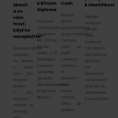
k Bitcoin
Cash
zbavit
k identifikaci
Diploma
a co
Roman
Digitální
vám
Iniciativa
Storm,
revoluce
hrozí,
vzdělávacího
spoluzakladatel
přináší
když ho
programu
„kryptoměšačky“
nové
nezaplatíte?
Mi Primer
Tornado
možnosti
Bitcoin
Cash, se
Koncesionářské
i do oblasti
sídlící v El
snaží
poplatky
identifikace
Salvadoru
zavrhnut
za televizi
občanů.
nedávno
všechny
a rádio
Od
oznámila
tři
jsou pro
klasických
spuštění
obvinění
mnohé
občanských
aktualizovaného
proti
trnem
průkazů se
programu
němu –
v oku.
dostáváme
Bitcoin…
včetně
Zatímco
k inovativním…
toho, že
někteří je
údajně…
vnímají
jako