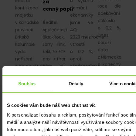
Ředitel
o výkonu
za
roce dle
konfiskace
domácí
cenný papír
očekávání
majetku
ekonomiky
poklesla
v kanadské
Ředitel
jsme ve
o 0,2 %.
provincii
společnosti
4Q
Dnes
Britská
BlackRock,
2023 meziročně
dorazí
Kolumbie
Larry Fink,
vzrostli
data
vydal
řekl, že ETF
o 0,2 %,
z Německa
nařízení
pro ether
oproti
a konečný
o nevysvětleném
by byl
předchozímu
výsledek
bohatství,
stále
čtvrtletí to
HDP z USA.
aby
možný
bylo
Souhlas
Detaily
Více o cooki
zabavil
i v případě,
dokonce…
hotovost, 45…
že Komise
pro cenné
S cookies vám bude náš web chutnat víc
papíry
K personalizaci obsahu a reklam, poskytování funkcí sociáln
a burzy…
médií a analýze naší návštěvnosti využíváme soubory cooki
Informace o tom, jak náš web používáte, sdílíme se svými