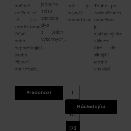
jednoho
daňové
což je
Touha po
státu
zatížení ať
nejvyšší
zaslouženém
zadržela
už jste
hodnota od…
odpočinku
dva
zaměstnanec,
je
z jejích
OSVČ
s přibývajícím
výkonných…
nebo
věkem
nepodnikající
čím dál
osoba.
silnější?
Placení
Možná
daní může…
vás láká…
Předchozí
1
...
Následující
171
172