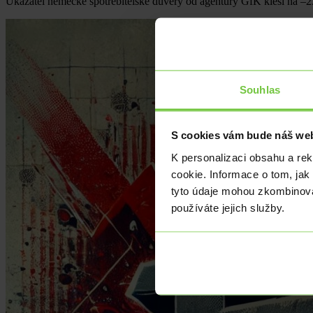
Ukazatel německé spotřebitelské důvěry od agentury GfK klesl na –23
Souhlas
S cookies vám bude náš web
K personalizaci obsahu a re
cookie. Informace o tom, jak
tyto údaje mohou zkombinovat
používáte jejich služby.