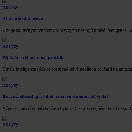
Analýzy
|
AI a autorská práva
Kdo je skutečným tvůrcem? S rozvojem nástrojů umělé inteligence (A
Analýzy
|
Digitální svět má nová pravidla
Umělá inteligence (AI) se postupně stává nedílnou součástí nejen te
Analýzy
|
Rusko – shrnutí posledních makroekonomických dat
Včera v podvečer našeho času bylo v Rusku zveřejněno hned několi
Analýzy
|