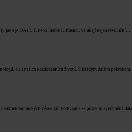
I), jako je DALL-E nebo Stable Diffusion, vznikají nejen revoluční…
chnologií, ale i našich každodenních životů. S každým dalším pokroke
k makroekonomických výsledků. Podívejme se poslední zveřejněná da