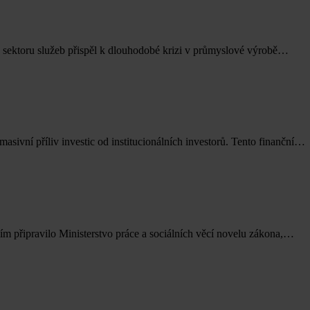
v sektoru služeb přispěl k dlouhodobé krizi v průmyslové výrobě…
sivní příliv investic od institucionálních investorů. Tento finanční…
ním připravilo Ministerstvo práce a sociálních věcí novelu zákona,…