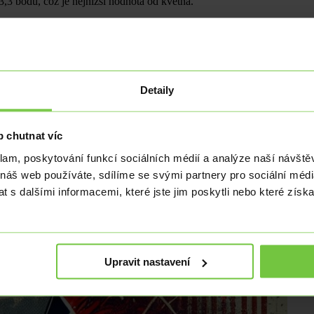
,3 bodu, což je nejnižší hodnota od května.
Detaily
 chutnat víc
klam, poskytování funkcí sociálních médií a analýze naší návšt
 náš web používáte, sdílíme se svými partnery pro sociální média
 s dalšími informacemi, které jste jim poskytli nebo které získa
Upravit nastavení