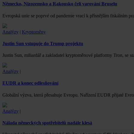
Německo, Nizozemsko a Rakousko čelí varování Bruselu
Evropská unie se poprvé od pandemie vrací k přísnějším fiskálním pra
Analýzy
|
Kryptoměny
Justin Sun vstupuje do Trump projektu
Justin Sun, miliardář a zakladatel kryptoměnové platformy Tron, se 
Analýzy
|
EUDR a konec odlesňování
Globální výzva, která přesahuje Evropu. Nařízení EUDR přijaté Evrop
Analýzy
|
Nálada německých spotřebitelů nadále klesá