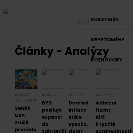
KURZY MĚN
KRYPTOMĚNY
Články - Analýzy
ROZHOVORY
ANALÝZY
|
ANALÝZY
|
ANALÝZY
|
ANALÝZY
|
KRYPTOMĚNY
BYD
Domácí
Adhezní
Senát
posiluje
inflace
řízení:
USA
expanzi
stále
Klíč
zrušil
do
vysoko,
k rychlé
pravidlo
zahraničí
dolar
spravedlnosti