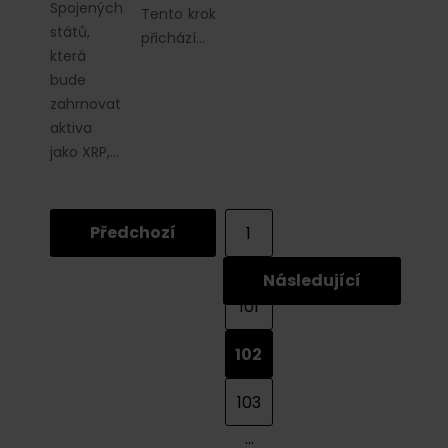
Spojených
Tento krok
států,
přichází…
která
bude
zahrnovat
aktiva
jako XRP,…
Předchozí
1
...
Následující
101
102
103
...