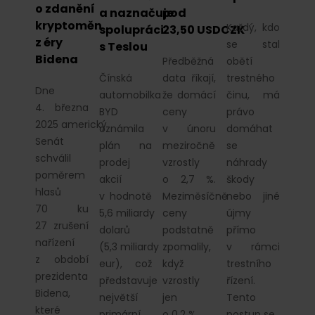
o zdanění
a naznačuje
pod
kryptoměn
Každý, kdo
spolupráci
23,50 USDCZK
z éry
se stal
s Teslou
Bidena
Předběžná
obětí
Čínská
data říkají,
trestného
Dne
automobilka
že domácí
činu, má
4. března
BYD
ceny
právo
2025 americký
oznámila
v únoru
domáhat
Senát
plán na
meziročně
se
schválil
prodej
vzrostly
náhrady
poměrem
akcií
o 2,7 %.
škody
hlasů
v hodnotě
Meziměsíčně
nebo jiné
70 ku
5,6 miliardy
ceny
újmy
27 zrušení
dolarů
podstatně
přímo
nařízení
(5,3 miliardy
zpomalily,
v rámci
z období
eur), což
když
trestního
prezidenta
představuje
vzrostly
řízení.
Bidena,
největší
jen
Tento
které
primární…
o 0,2 %.
postup se…