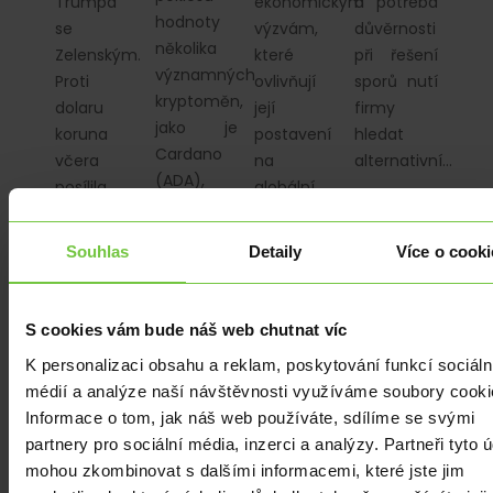
Trumpa
ekonomickým
a potřeba
hodnoty
se
výzvám,
důvěrnosti
několika
Zelenským.
které
při řešení
významných
Proti
ovlivňují
sporů nutí
kryptoměn,
dolaru
její
firmy
jako je
koruna
postavení
hledat
Cardano
včera
na
alternativní…
(ADA),
posílila
globální
Ripple
o 30 haléřů.
scéně.
(XRP)
Dnes
V roce 2024…
Souhlas
Detaily
Více o cooki
a Solana
lednová míra…
(SOL), které…
S cookies vám bude náš web chutnat víc
K personalizaci obsahu a reklam, poskytování funkcí sociáln
médií a analýze naší návštěvnosti využíváme soubory cooki
Informace o tom, jak náš web používáte, sdílíme se svými
ANALÝZY
|
ANALÝZY
|
ANALÝZY
|
ANALÝZY
|
KRYPTOMĚNY
PLN
|
EUR
|
partnery pro sociální média, inzerci a analýzy. Partneři tyto 
EU
Firemní
USD
Trump
mohou zkombinovat s dalšími informacemi, které jste jim
a Indie
náklady
V hlavní