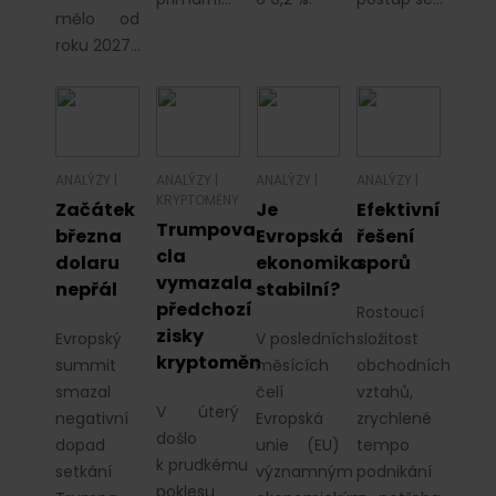
mělo od
roku 2027…
ANALÝZY
|
ANALÝZY
|
ANALÝZY
|
ANALÝZY
|
KRYPTOMĚNY
Začátek
Je
Efektivní
Trumpova
března
Evropská
řešení
cla
dolaru
ekonomika
sporů
vymazala
nepřál
stabilní?
předchozí
Rostoucí
zisky
Evropský
V posledních
složitost
kryptoměn
summit
měsících
obchodních
smazal
čelí
vztahů,
V úterý
negativní
Evropská
zrychlené
došlo
dopad
unie (EU)
tempo
k prudkému
setkání
významným
podnikání
poklesu