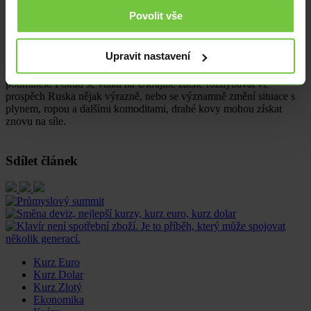
už nemusely jít nahoru, budou nutně znamenat, že se opět roztočí
Povolit vše
spirála půjčování si a to platí i o investorech a jejich pozornost se v
takovém případě bude upínat k rizikovějším a tím pádem k
výnosnějším aktivům a těmi rozhodně zlato ani stříbro nejsou.
Upravit nastavení
Vše však platí jen při ceteris paribus, tedy za jinak nezměněných
podmínek. Pokud se válka na Ukrajině začne rozhýbávat ve
prospěch Ruska nějak výrazně, nebo se významně změní situace s
plynem, ropou a dalšími komoditami, drahé kovy mohou získat
znovu na síle.
Sdílet článek
Kurz Euro
Kurz Dolar
Kurz Zlotý
Ekonomika