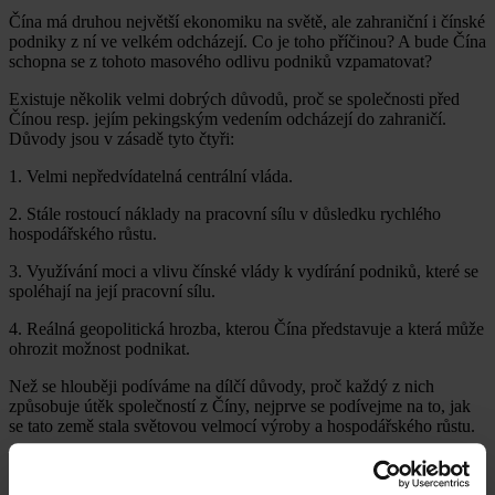
Čína má druhou největší ekonomiku na světě, ale zahraniční i čínské
podniky z ní ve velkém odcházejí. Co je toho příčinou? A bude Čína
schopna se z tohoto masového odlivu podniků vzpamatovat?
Existuje několik velmi dobrých důvodů, proč se společnosti před
Čínou resp. jejím pekingským vedením odcházejí do zahraničí.
Důvody jsou v zásadě tyto čtyři:
1. Velmi nepředvídatelná centrální vláda.
2. Stále rostoucí náklady na pracovní sílu v důsledku rychlého
hospodářského růstu.
3. Využívání moci a vlivu čínské vlády k vydírání podniků, které se
spoléhají na její pracovní sílu.
4. Reálná geopolitická hrozba, kterou Čína představuje a která může
ohrozit možnost podnikat.
Než se hlouběji podíváme na dílčí důvody, proč každý z nich
způsobuje útěk společností z Číny, nejprve se podívejme na to, jak
se tato země stala světovou velmocí výroby a hospodářského růstu.
Nelze popřít, že Čína dosáhla v posledních několika desetiletích
nebývalého úspěchu v rozvoji svého hospodářství. A přestože