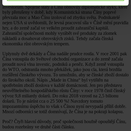
V roce 1979 se Peking rozhodl otevřít Čínu zahraničním
investorům. Spojené státy a Čína obnovily diplomatické styky, které
byly přerušeny v době, kdy Komunistická strana Číny poprvé
převzala moc a Mao Čínu izoloval od zbytku světa. Podnikatelé
nejen USA si uvědomili, že levná pracovní síla v Číně mění pravidla
hry, a do země začal ve velkém proudit zahraniční kapitál.
Zahraniční společnosti mohly vyrábět své produkty za zlomek
nákladů a dosahovat obrovských zisků. Tehdy začala čínská
ekonomika růst obrovským tempem.
Uplynuly dvě dekády a Čína nadále prudce rostla. V roce 2001 pak
Čína vstoupila do Světové obchodní organizace a do země začala
proudit nová vlna investic, podniků a peněz. Když země vstoupila
do WTO, odstranila mnoho překážek, jako jsou cla, která brzdila
rozšíření čínského vývozu. To umožnilo, aby se čínské zboží dostalo
do širokého okolí. Nápis „Made in China“ byl vytištěn na
spotřebním zboží doslova v každé domácnosti. Jen pro představu
neuvěřitelného hospodářského růstu Číny: v roce 1978 činil čínský
vývoz 9,8 miliardy dolarů. Do roku 2018 vzrostl na 2,5 bilionu
dolarů. To je nárůst cca o 25 500 %! Navzdory tomuto
impozantnímu úspěchu to však s Čínou nyní nevypadá příliš dobře.
Mnozí odborníci se totiž domnívají, že Čína je na pokraji kolapsu.
Proč? Čtyři hlavní důvody, proč společnosti houfně opouštějí Čínu,
budou rozebrány ve druhé části článku.