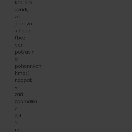
kterém
uvádí,
že
jádrová
inflace
(bez
cen
potravin
a
pohonných
hmot)
naopak
v
září
zpomalila
z
2,4
%
na