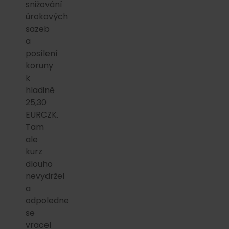
snižování
úrokových
sazeb
a
posílení
koruny
k
hladině
25,30
EURCZK.
Tam
ale
kurz
dlouho
nevydržel
a
odpoledne
se
vracel