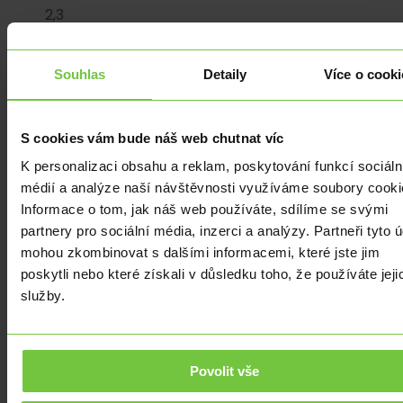
2,3
%.
Na
Souhlas
Detaily
Více o cooki
druhý
pohled
tedy
S cookies vám bude náš web chutnat víc
už
ten
K personalizaci obsahu a reklam, poskytování funkcí sociáln
nárůst
médií a analýze naší návštěvnosti využíváme soubory cooki
inflace
Informace o tom, jak náš web používáte, sdílíme se svými
v
partnery pro sociální média, inzerci a analýzy. Partneři tyto 
září
mohou zkombinovat s dalšími informacemi, které jste jim
nevypadá
poskytli nebo které získali v důsledku toho, že používáte jeji
tak
služby.
dramaticky
a
nemusel
Povolit vše
by