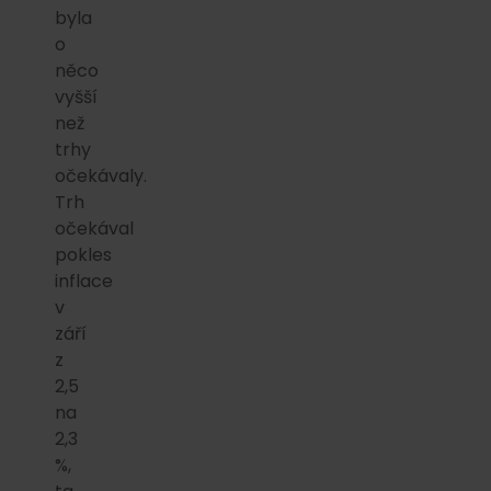
byla
o
něco
vyšší
než
trhy
očekávaly.
Trh
očekával
pokles
inflace
v
září
z
2,5
na
2,3
%,