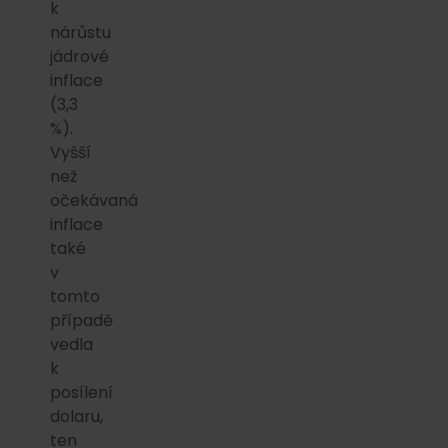
k
nárůstu
jádrové
inflace
(3,3
%).
Vyšší
než
očekávaná
inflace
také
v
tomto
případě
vedla
k
posílení
dolaru,
ten