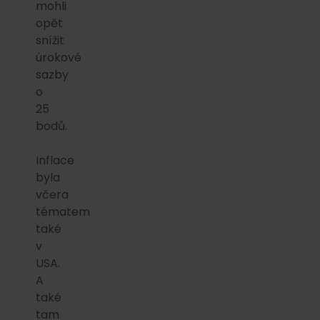
mohli
opět
snížit
úrokové
sazby
o
25
bodů.
Inflace
byla
včera
tématem
také
v
USA.
A
také
tam