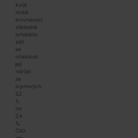
Kvůli
nízké
srovnávací
základně
loňského
září
se
očekával
její
nárůst
ze
srpnových
2,2
%
na
2,4
%,
ČSÚ