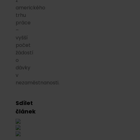
z
amerického
trhu
práce
–
vyšší
počet
žádostí
o
dávky
v
nezaměstnanosti.
Sdílet
článek