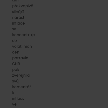
ten
překvapivě
silnější
nárůst
inflace
se
koncentruje
do
volatilních
cen
potravin.
ČNB
pak
zveřejnila
svůj
komentář
k
inflaci,
ve