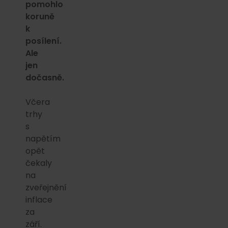
pomohlo
koruně
k
posílení.
Ale
jen
dočasně.
Včera
trhy
s
napětím
opět
čekaly
na
zveřejnění
inflace
za
září.