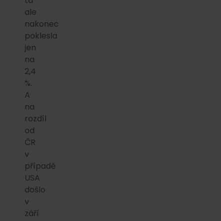
ta
ale
nakonec
poklesla
jen
na
2,4
%.
A
na
rozdíl
od
ČR
v
případě
USA
došlo
v
září