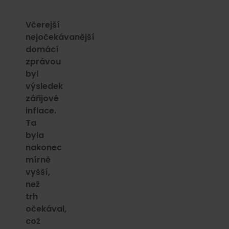
Včerejší
nejočekávanější
domácí
zprávou
byl
výsledek
zářijové
inflace.
Ta
byla
nakonec
mírně
vyšší,
než
trh
očekával,
což