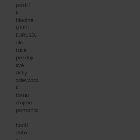
posílil
k
hladině
1,0910
EURUSD,
ale
také
později
své
zisky
odevzdal.
K
tomu
zřejmě
pomohla
i
horší
data