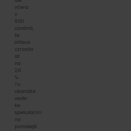
ale
včera
v
9:00
oznámil,
že
inflace
vzrostla
až
na
2,6
%.
To
okamžitě
vedlo
ke
spekulacím
na
pomalejší