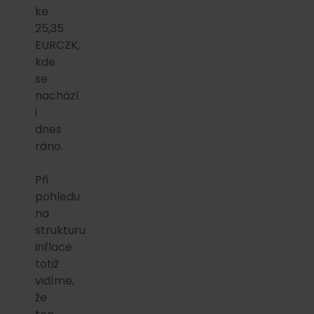
ke
25,35
EURCZK,
kde
se
nachází
i
dnes
ráno.
Při
pohledu
na
strukturu
inflace
totiž
vidíme,
že