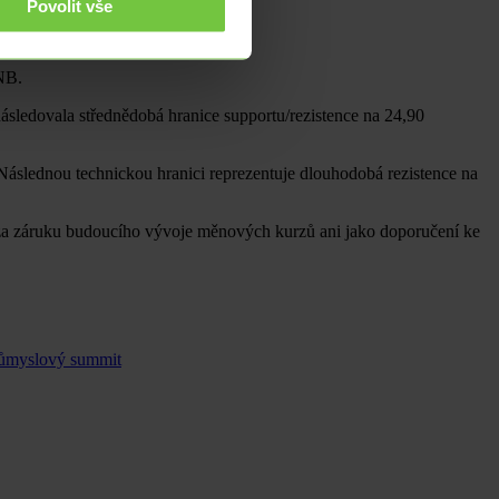
Povolit vše
NB.
sledovala střednědobá hranice supportu/rezistence na 24,90
Následnou technickou hranici reprezentuje dlouhodobá rezistence na
vat za záruku budoucího vývoje měnových kurzů ani jako doporučení ke