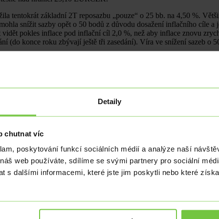
žila tentokrát základní 2T reposazbu „pouze“ o 25 bb. na 4,50 %. Větš
 mohla snížit sazby opět o 50 bodů z důvodu dosažení inflačního cíle a
ít vidět pokles inflace pod inflační cíl 2,0 %, než aby inflace znovu zr
 (do konce roku zbývají ještě tři zasedání). Víra ve snížení sazeb o 
 na euru nezměnila, když základní sazba setrvala na úrovni 4,25 %. P
chlému 4% růstu cen služeb. K tomu přičtěme napjatý trh práce, který s
a ECB Lagardeová na tiskové konferenci zopakovala, že centrální bank
krétnímu vývoji sazeb. ECB zároveň odhaduje, že ve druhém čtvrtletí 
Detaily
ých sazeb očekáváme na zasedání 12. září.
 chutnat víc
klam, poskytování funkcí sociálních médií a analýze naší návšt
 náš web používáte, sdílíme se svými partnery pro sociální média
 s dalšími informacemi, které jste jim poskytli nebo které získa
sledky inflace, vývoj maloobchodních tržeb doma a v zahraničí, kon
í, další vývoj války na Ukrajině