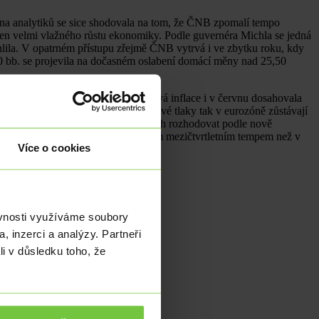
ina analytiků se sice shodovala na tom, že ČNB zpomalí tempo
 jen velmi vlažného růstu ekonomiky. Podle guvernéra Michla se jedná
ychlila. V opatrném přístupu zřejmě ČNB vytrvá i ve zbytku roku, kdy
50 bb. se projevila na dočasném oslabení domácí měny nad 25,50
ro měnovou politiku zásadní jádrová inflace i v červnu dosahovala
e odráží v rychlém růstu mezd. Cenové tlaky tak v eurozóně zůstávají
a se bude na následujících zasedáních rozhodovat podle nově
ekonomika eurozóny rostla pomalejším mezičtvrtletním tempem než v
Více o cookies
ěvnosti využíváme soubory
, inzerci a analýzy. Partneři
li v důsledku toho, že
dice německé ekonomiky