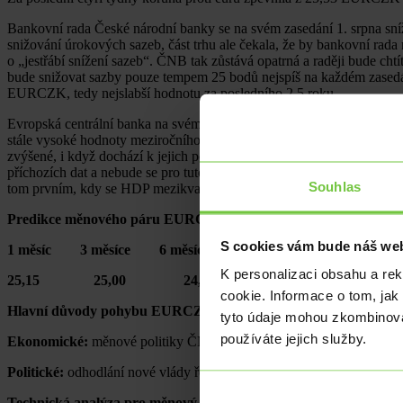
Bankovní rada České národní banky se na svém zasedání 1. srpna sní
snižování úrokových sazeb, část trhu ale čekala, že by bankovní rada
o „jestřábí snížení sazeb“. ČNB tak zůstává opatrná a raději bude cht
bude snižovat sazby pouze tempem 25 bodů nejspíš na každém zasedání
EURCZK, tedy nejslabší hodnotu za posledního 2,5 roku.
Evropská centrální banka na svém červencovém zasedání úrokové sazby
stále vysoké hodnoty meziročního růstu o 2,9 %, a to hlavně kvůli ry
zvýšené, i když dochází k jejich postupnému zmírňování. Prezidentk
příchozích dat a nebude se pro tuto chvíli zavazovat k žádnému kon
Souhlas
tom prvním, kdy se HDP mezikvartálně zvýšil o 0,3 %. Snížení eurov
Predikce měnového páru EURCZK
S cookies vám bude náš web
1 měsíc 3 měsíce 6 měsíců 12 měsíců
K personalizaci obsahu a re
25,15 25,00 24,80 24,60
cookie. Informace o tom, jak
Hlavní důvody pohybu EURCZK
tyto údaje mohou zkombinovat
používáte jejich služby.
Ekonomické:
měnové politiky ČNB, ECB a Fedu v návaznosti na vý
Politické:
odhodlání nové vlády řešit rostoucí deficit veřejných financ
Technická analýza pro měnový pár EURCZK