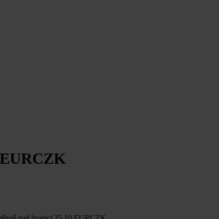
u EURCZK
K těsně nad hranici 25,10 EURCZK.