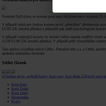
Poslední čtyři týdny se koruna proti euru obchodovala v rozmezí 2
V případě zisků pro českou korunu první „překážku“ představuje psy
EURCZK (modrá přímka) a případně pak další psychologická hran
V případě oslabující koruny by domácí měna musela nejdříve ztratit
25,50 EURCZK (modrá přímka). V případě ještě výraznějšího oslabe
Tato zpráva vyjadřuje názor Citfin - Finanční trhy a.s. a Citfin, sp
sjednání směnného obchodu.
Sdílet článek
Kurz Euro
Kurz Dolar
Kurz Zlotý
Ekonomika
Kvízy