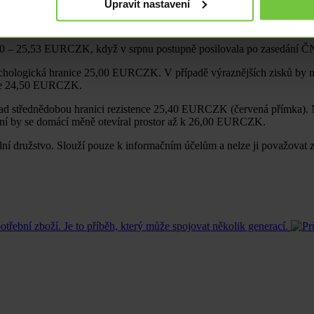
Upravit nastavení
5,10 – 25,53 EURCZK, když v srpnu postupně posilovala po zasedání Č
chologická hranice 25,00 EURCZK. V případě výraznějších zisků by ná
ice 24,50 EURCZK.
 nad střednědobou hranici rezistence 25,40 EURCZK (červená přímka). 
ní by se domácí měně otevíral prostor až k 26,00 EURCZK.
ořitelní družstvo. Slouží pouze k informačním účelům a nelze ji považo