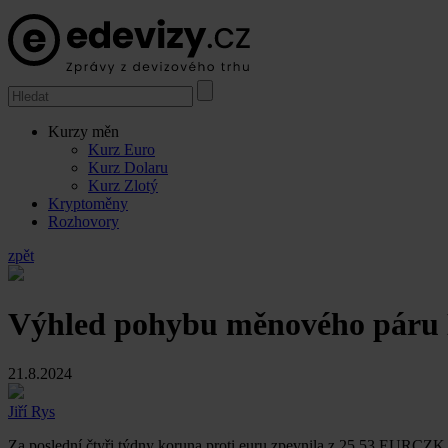
Kurzy měn
Kurz Euro
Kurz Dolaru
Kurz Zlotý
Kryptoměny
Rozhovory
zpět
Výhled pohybu měnového pár
21.8.2024
Jiří Rys
Za poslední čtyři týdny koruna proti euru zpevnila z 25,53 EURCZ