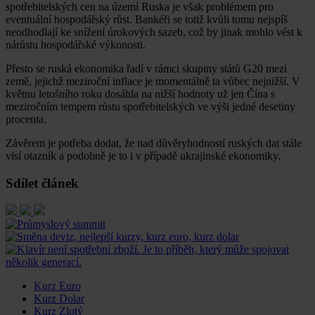
spotřebitelských cen na území Ruska je však problémem pro
eventuální hospodářský růst. Bankéři se totiž kvůli tomu nejspíš
neodhodlají ke snížení úrokových sazeb, což by jinak mohlo vést k
nárůstu hospodářské výkonosti.
Přesto se ruská ekonomika řadí v rámci skupiny států G20 mezi
země, jejichž meziroční inflace je momentálně ta vůbec nejnižší. V
květnu letošního roku dosáhla na nižší hodnoty už jen Čína s
meziročním tempem růstu spotřebitelských ve výši jedné desetiny
procenta.
Závěrem je potřeba dodat, že nad důvěryhodností ruských dat stále
visí otazník a podobně je to i v případě ukrajinské ekonomiky.
Sdílet článek
Kurz Euro
Kurz Dolar
Kurz Zlotý