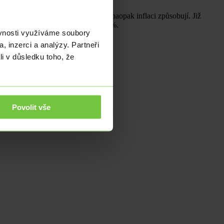
erý zastává teorii, že vysoké úroky naopak inflaci způsobují. Již
nflací, která v srpnu překročila 80 %.
ěvnosti využíváme soubory
, inzerci a analýzy. Partneři
li v důsledku toho, že
Povolit vše