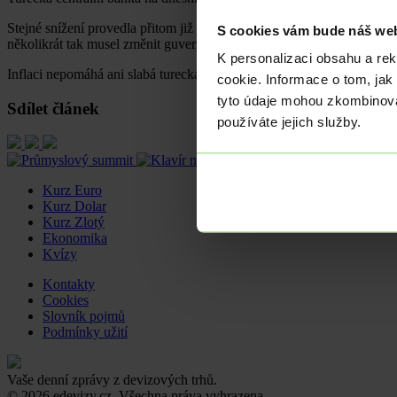
Stejné snížení provedla přitom již v srpnu, také tehdy se jednalo o př
S cookies vám bude náš web
několikrát tak musel změnit guvernéra, neboť někteří předchozí guverné
K personalizaci obsahu a re
Inflaci nepomáhá ani slabá turecká lira, ta po dnešním rozhodnutí 
cookie. Informace o tom, jak
tyto údaje mohou zkombinovat
Sdílet článek
používáte jejich služby.
Kurz Euro
Kurz Dolar
Kurz Zlotý
Ekonomika
Kvízy
Kontakty
Cookies
Slovník pojmů
Podmínky užití
Vaše denní zprávy z devizových trhů.
© 2026 edevizy.cz. Všechna práva vyhrazena.