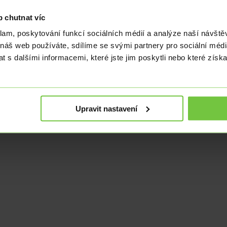
ekvapení. Do snižování sazeb tlačí centrální banku prezident Erdogan, kt
 chutnat víc
ři s touto politikou nesouhlasili. Turecko se nadále potýká s vysokou i
klam, poskytování funkcí sociálních médií a analýze naší návšt
opět ztrácí nad 18,20 EURTRY.
 náš web používáte, sdílíme se svými partnery pro sociální média
 s dalšími informacemi, které jste jim poskytli nebo které získa
Upravit nastavení