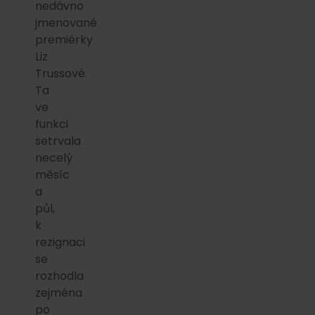
nedávno
jmenované
premiérky
Liz
Trussové.
Ta
ve
funkci
setrvala
necelý
měsíc
a
půl,
k
rezignaci
se
rozhodla
zejména
po