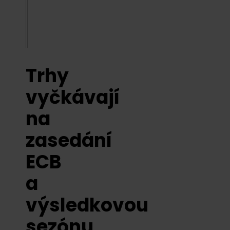
Trhy
vyčkávají
na
zasedání
ECB
a
výsledkovou
sezónu