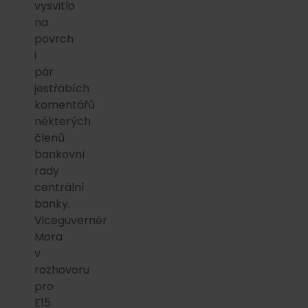
vysvitlo
na
povrch
i
pár
jestřábích
komentářů
některých
členů
bankovní
rady
centrální
banky.
Viceguvernér
Mora
v
rozhovoru
pro
E15