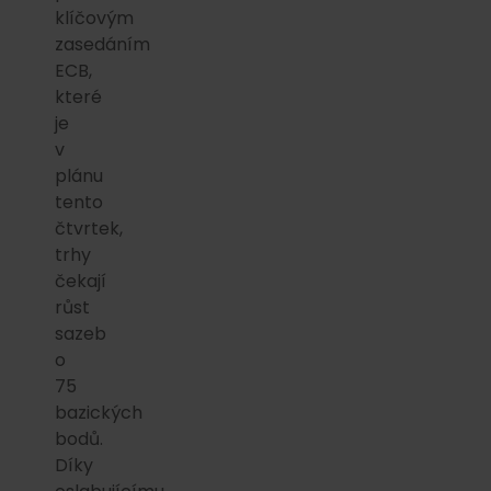
klíčovým
zasedáním
ECB,
které
je
v
plánu
tento
čtvrtek,
trhy
čekají
růst
sazeb
o
75
bazických
bodů.
Díky