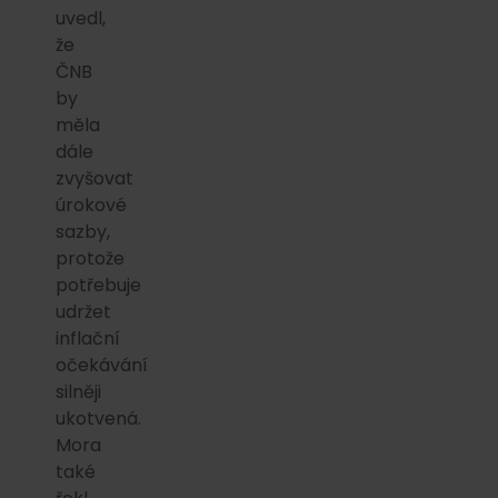
uvedl,
že
ČNB
by
měla
dále
zvyšovat
úrokové
sazby,
protože
potřebuje
udržet
inflační
očekávání
silněji
ukotvená.
Mora
také