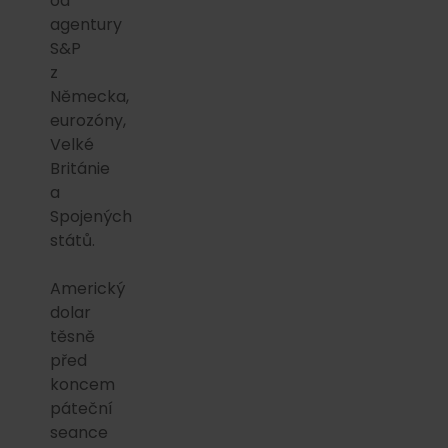
od
agentury
S&P
z
Německa,
eurozóny,
Velké
Británie
a
Spojených
států.
Americký
dolar
těsně
před
koncem
páteční
seance