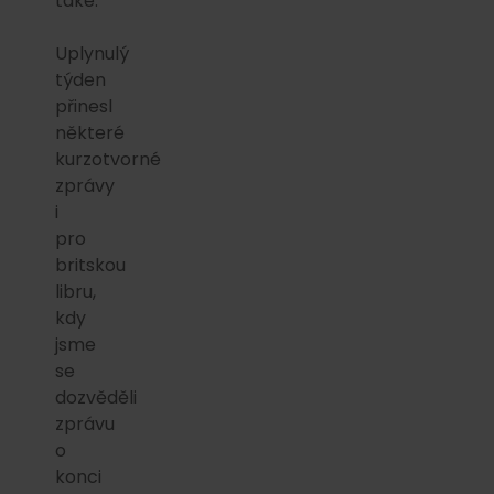
také.
Uplynulý
týden
přinesl
některé
kurzotvorné
zprávy
i
pro
britskou
libru,
kdy
jsme
se
dozvěděli
zprávu
o
konci