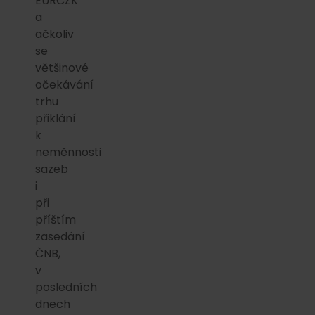
EURCZK
a
ačkoliv
se
většinové
očekávání
trhu
přiklání
k
neměnnosti
sazeb
i
při
příštím
zasedání
ČNB,
v
posledních
dnech