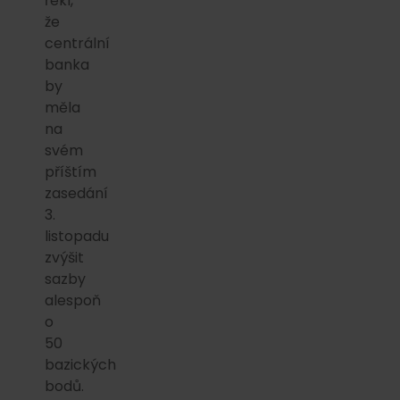
řekl,
že
centrální
banka
by
měla
na
svém
příštím
zasedání
3.
listopadu
zvýšit
sazby
alespoň
o
50
bazických
bodů.