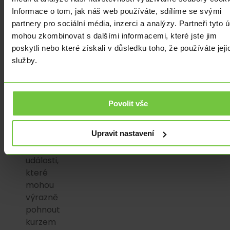
spekulace
Informace o tom, jak náš web používáte, sdílíme se svými
o
partnery pro sociální média, inzerci a analýzy. Partneři tyto 
výběru
mohou zkombinovat s dalšími informacemi, které jste jim
nového
poskytli nebo které získali v důsledku toho, že používáte jeji
premiéra,
služby.
mimo
to
jsou
na
Povolit vše
programu
i
Upravit nastavení
další
důležité
události,
které
mohou
výrazně
pohnout
kurzem