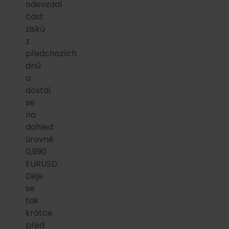
odevzdal
část
zisků
z
předchozích
dnů
a
dostal
se
na
dohled
úrovně
0,990
EURUSD.
Děje
se
tak
krátce
před