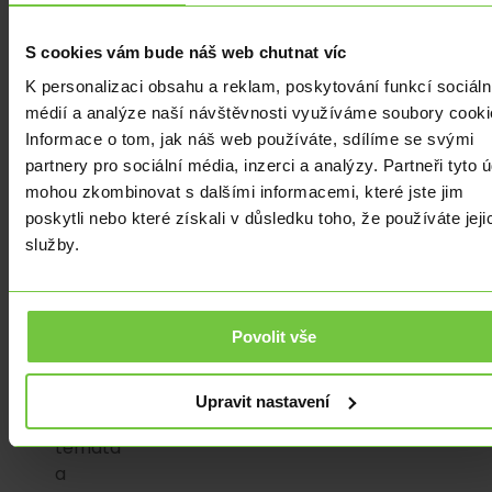
nás
nic
S cookies vám bude náš web chutnat víc
zásadního
K personalizaci obsahu a reklam, poskytování funkcí sociáln
nečeká.
médií a analýze naší návštěvnosti využíváme soubory cooki
O
Informace o tom, jak náš web používáte, sdílíme se svými
to
partnery pro sociální média, inzerci a analýzy. Partneři tyto 
více
mohou zkombinovat s dalšími informacemi, které jste jim
budou
poskytli nebo které získali v důsledku toho, že používáte jeji
trhy
služby.
sledovat
dění
na
Povolit vše
Blízkém
východě,
případně
Upravit nastavení
další
témata
a