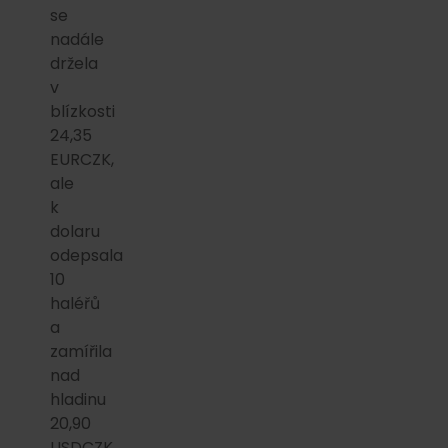
se
nadále
držela
v
blízkosti
24,35
EURCZK,
ale
k
dolaru
odepsala
10
haléřů
a
zamířila
nad
hladinu
20,90
USDCZK.