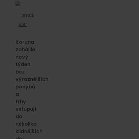
Tomáš
Volf
Koruna
zahájila
nový
týden
bez
výraznějších
pohybů
a
trhy
vstupují
do
několika
klidnějších
dní.