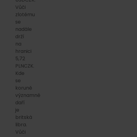
Vůči
zlotému
se
nadále
drží
na
hranici
5,72
PLNCZK.
Kde
se
koruně
významně
daří
je
britská
libra.
Vůči