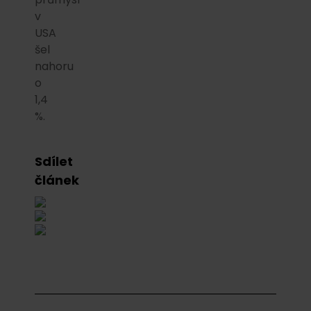
v
USA
šel
nahoru
o
1,4
%.
Sdílet
článek