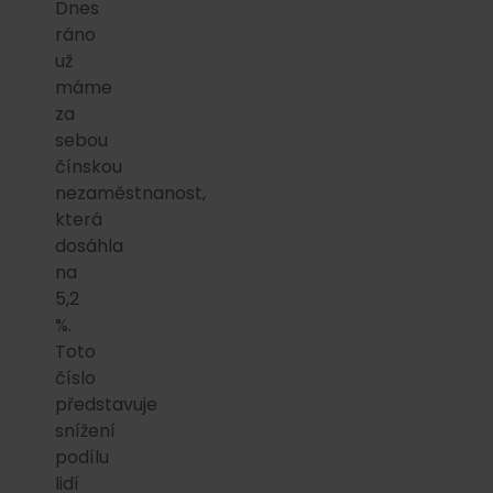
Dnes
ráno
už
máme
za
sebou
čínskou
nezaměstnanost,
která
dosáhla
na
5,2
%.
Toto
číslo
představuje
snížení
podílu
lidí