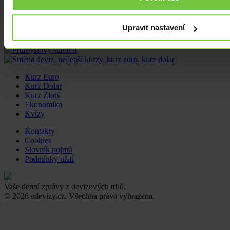
Sdílet článek
Upravit nastavení
Kurz Euro
Kurz Dolar
Kurz Zlotý
Ekonomika
Kvízy
Kontakty
Cookies
Slovník pojmů
Podmínky užití
Vaše denní zprávy z devizových trhů.
© 2026 edevizy.cz. Všechna práva vyhrazena.