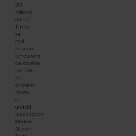
391
milionů
dolarů.
Tímto
se
stal
hlavním
tahounem
celkového
nárůstu.
Na
druhém
místě
se
umístil
BlackRock’s
iShares
Bitcoin