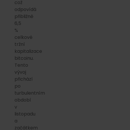
což
odpovídá
přibližně
6,5
%
celkové
tržní
kapitalizace
bitcoinu.
Tento
vývoj
přichází
po
turbulentním
období
v
listopadu
a
začátkem