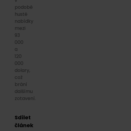
v
podobě
husté
nabídky
mezi
93
000
a
120
000
dolary,
což
brání
dalšímu
zotavení.
Sdílet
článek