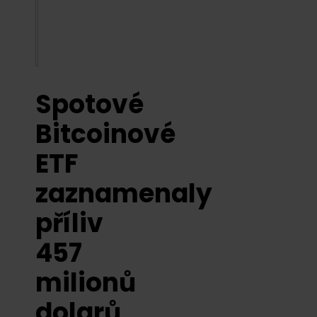
Spotové
Bitcoinové
ETF
zaznamenaly
příliv
457
milionů
dolarů