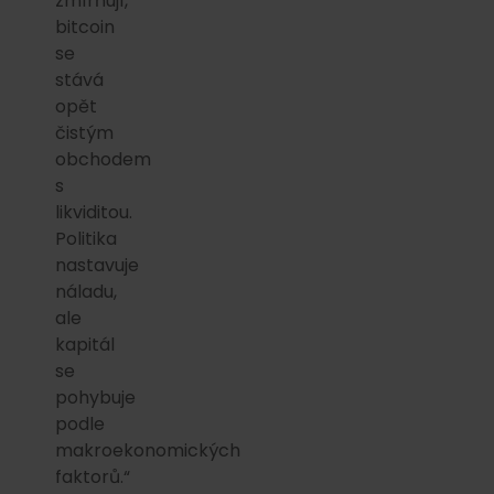
zmírňují,
bitcoin
se
stává
opět
čistým
obchodem
s
likviditou.
Politika
nastavuje
náladu,
ale
kapitál
se
pohybuje
podle
makroekonomických
faktorů.“