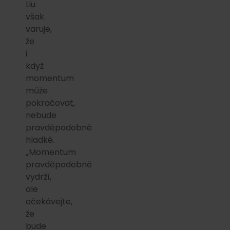
Liu
však
varuje,
že
i
když
momentum
může
pokračovat,
nebude
pravděpodobně
hladké.
„Momentum
pravděpodobně
vydrží,
ale
očekávejte,
že
bude