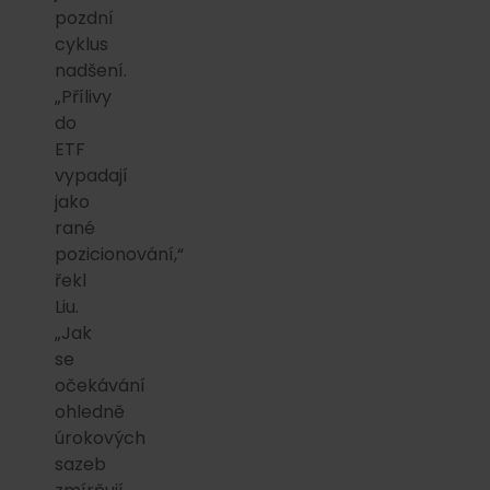
pozdní
cyklus
nadšení.
„Přílivy
do
ETF
vypadají
jako
rané
pozicionování,“
řekl
Liu.
„Jak
se
očekávání
ohledně
úrokových
sazeb