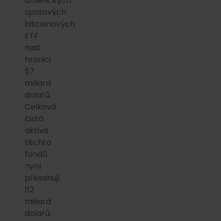
amerických
spotových
bitcoinových
ETF
nad
hranici
57
miliard
dolarů.
Celková
čistá
aktiva
těchto
fondů
nyní
přesahují
112
miliard
dolarů,