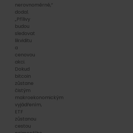
nerovnoměrné,“
dodal.
„Přílivy
budou
sledovat
likviditu
a
cenovou
akci.
Dokud
bitcoin
zůstane
čistým
makroekonomickým
vyjádřením,
ETF
zůstanou
cestou