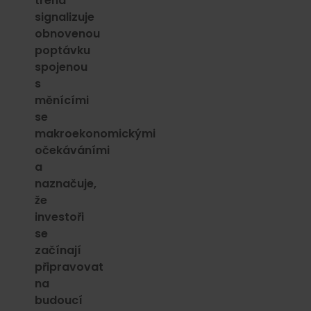
trend
signalizuje
obnovenou
poptávku
spojenou
s
měnícími
se
makroekonomickými
očekáváními
a
naznačuje,
že
investoři
se
začínají
připravovat
na
budoucí