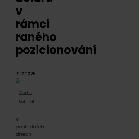
v
rámci
raného
pozicionování
18.12.2025
Martin
Babušík
V
posledních
dnech