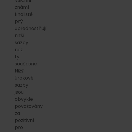
Všichni
známí
finalisté
prý
upřednostňují
nižší
sazby
než
ty
současné.
Nižší
úrokové
sazby
jsou
obvykle
považovány
za
pozitivní
pro