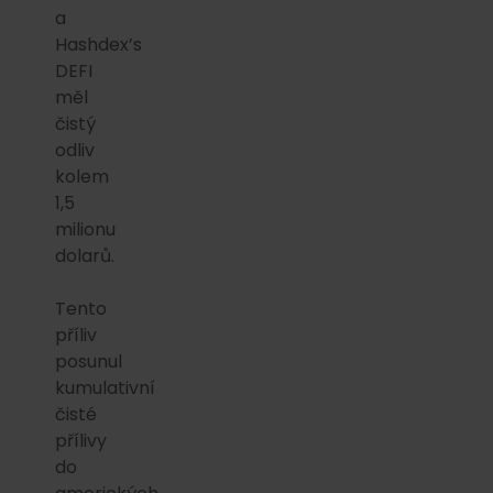
a
Hashdex’s
DEFI
měl
čistý
odliv
kolem
1,5
milionu
dolarů.
Tento
příliv
posunul
kumulativní
čisté
přílivy
do