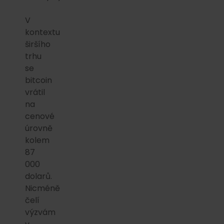
V
kontextu
širšího
trhu
se
bitcoin
vrátil
na
cenové
úrovně
kolem
87
000
dolarů.
Nicméně
čelí
výzvám