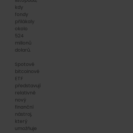
listopadu,
kdy
fondy
přilákaly
okolo
524
milionů
dolarů.
Spotové
bitcoinové
ETF
představují
relativně
nový
finanční
nástroj,
který
umožňuje