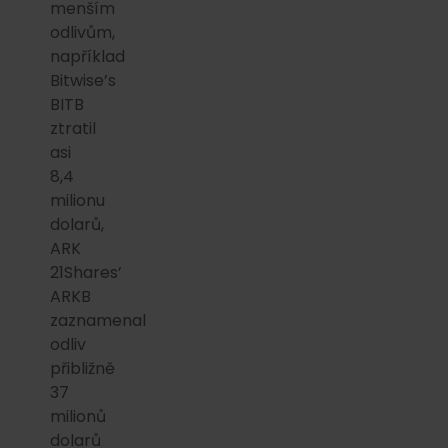
menším
odlivům,
například
Bitwise’s
BITB
ztratil
asi
8,4
milionu
dolarů,
ARK
21Shares’
ARKB
zaznamenal
odliv
přibližně
37
milionů
dolarů