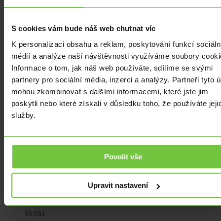
úspěch
podtrhuje
rostoucí
S cookies vám bude náš web chutnat víc
integraci
K personalizaci obsahu a reklam, poskytování funkcí sociáln
kryptoměn
médií a analýze naší návštěvnosti využíváme soubory cooki
do
Informace o tom, jak náš web používáte, sdílíme se svými
tradičního
partnery pro sociální média, inzerci a analýzy. Partneři tyto 
finančního
mohou zkombinovat s dalšími informacemi, které jste jim
systému,
poskytli nebo které získali v důsledku toho, že používáte jeji
přičemž
služby.
nabízejí
likviditu,
regulaci
a
Povolit vše
snadný
přístup
Upravit nastavení
pro
širokou
škálu