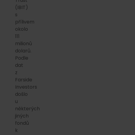
Trust
(IBIT)
s
přílivem
okolo
111
milionů
dolarů.
Podle
dat
z
Farside
Investors
došlo
u
některých
jiných
fondů
k