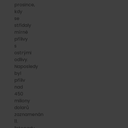
prosince,
kdy
se
střídaly
mírné
přílivy
s
ostrými
odlivy.
Naposledy
byl
příliv
nad
450
miliony
dolarů
zaznamenán
11.