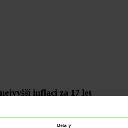
ejvyšší inflaci za 17 let
Detaily
la o 5,6 %.