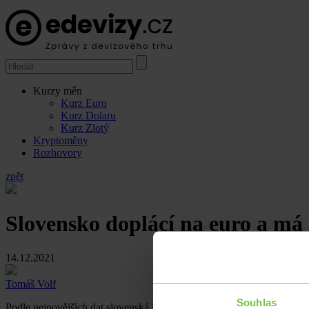
Kurzy měn
Kurz Euro
Kurz Dolaru
Kurz Zlotý
Kryptoměny
Rozhovory
zpět
Slovensko doplácí na euro a má n
14.12.2021
Tomáš Volf
Souhlas
Podle nejnovějších dat slovenská inflace v listopadu meziročně vzrost