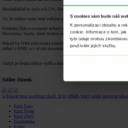
Meziměsíčně to bylo o 0,5 %. Jedná se o desátý, po sobě jdoucí, měsí
S cookies vám bude náš web
To, že inflace roste není velkým překvapením, ostatně vidíme to pra
K personalizaci obsahu a re
Poslední čísla o evropské inflaci totiž ukazují, že v zemích platící 
cookie. Informace o tom, jak
Slovensku. Sazby, které mohou inflaci alespoň mírně zkrotit jsou vša
tyto údaje mohou zkombinovat
Pokud by NBS (slovenská centrální banka) měla pravomoci provádět m
používáte jejich služby.
inflaci v EMU a v ní má slovenská inflace minimální zastoupení. Prot
I když je česká inflace vyšší a domácí ceny rostou o 6 %, ČNB saz
Sdílet článek
Kurz Euro
Kurz Dolar
Kurz Zlotý
Ekonomika
Kvízy