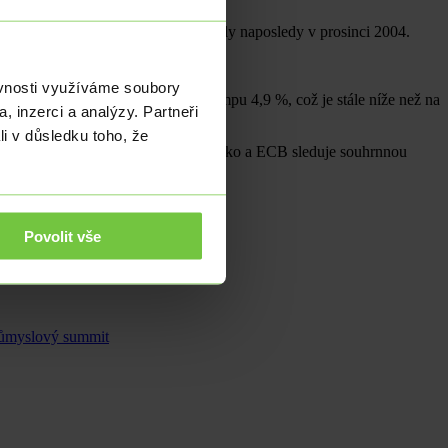
precedent a rychleji tamní ceny rostly naposledy v prosinci 2004.
eura v praxi.
ěvnosti využíváme soubory
tento pátek, ale odhady hovoří o tempu 4,9 %, což je stále níže než na
, inzerci a analýzy. Partneři
rží neměnné.
li v důsledku toho, že
vropy mají inflaci nižší než Slovensko a ECB sleduje souhrnnou
T REPO sazba hodnotu 2,75 %.
Povolit vše