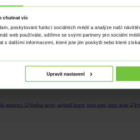
c, kdy ceny na Slovensku zrychlují svůj růst. Toto hrozivé tempo nemá 
 chutnat víc
kticky v celém světě. Nyní máme ovšem možnost vidět negativní dopady 
klam, poskytování funkcí sociálních médií a analýze naší návšt
eurem ceny rostou meziročně o 4,1 %. Listopadové hodnoty se dozvíme až 
 náš web používáte, sdílíme se svými partnery pro sociální média
k v EMU na nule. ECB hovoří o inflaci jako o dočasné, a mj. proto je d
 s dalšími informacemi, které jste jim poskytli nebo které získa
ěnovou politiku, sazba by byla nejspíš výrazně výše. Vyspělé země E
o Slováci budou čelit stále vyšším cenám.
by zvyšuje a nejspíš zvyšovat bude i v budoucnu. Nyní má základní 2
Upravit nastavení