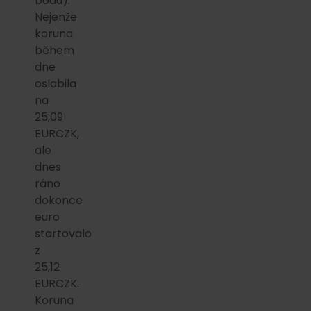
bodu).
Nejenže
koruna
během
dne
oslabila
na
25,09
EURCZK,
ale
dnes
ráno
dokonce
euro
startovalo
z
25,12
EURCZK.
Koruna