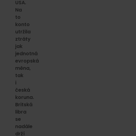
USA.
Na
to
konto
utržila
ztráty
jak
jednotná
evropská
měna,
tak
i
česká
koruna.
Britská
libra
se
nadále
drží