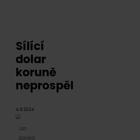
Sílící
dolar
koruně
neprospěl
4.9.2024
Jan
Stejskal