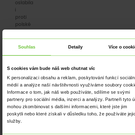
oslabila
i
proti
polské
měně,
když
během
Souhlas
Detaily
Více o cooki
úterý
„pustila“
zlotý
S cookies vám bude náš web chutnat víc
na
K personalizaci obsahu a reklam, poskytování funkcí sociáln
5,86
médií a analýze naší návštěvnosti využíváme soubory cooki
PLNCZK.
Informace o tom, jak náš web používáte, sdílíme se svými
Pouze
partnery pro sociální média, inzerci a analýzy. Partneři tyto 
u
mohou zkombinovat s dalšími informacemi, které jste jim
maďarského
poskytli nebo které získali v důsledku toho, že používáte jeji
forintu
služby.
došlo
během