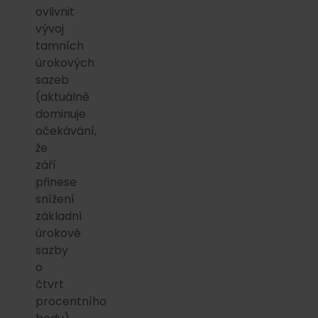
ovlivnit
vývoj
tamních
úrokových
sazeb
(aktuálně
dominuje
očekávání,
že
září
přinese
snížení
základní
úrokové
sazby
o
čtvrt
procentního