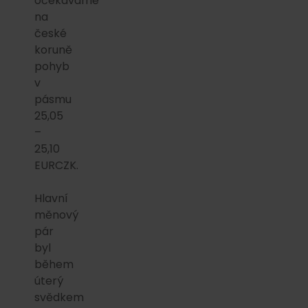
očekáváme
na
české
koruně
pohyb
v
pásmu
25,05
–
25,10
EURCZK.
Hlavní
měnový
pár
byl
během
úterý
svědkem