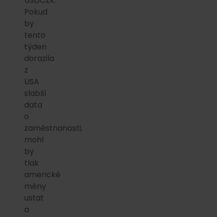
USDCZK.
Pokud
by
tento
týden
dorazila
z
USA
slabší
data
o
zaměstnanosti,
mohl
by
tlak
americké
měny
ustat
a