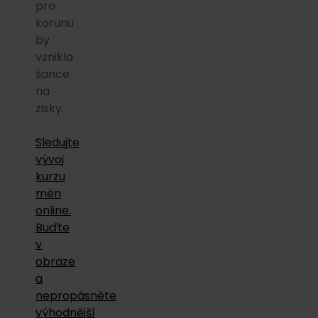
pro
korunu
by
vznikla
šance
na
zisky.
Sledujte
vývoj
kurzu
měn
online.
Buďte
v
obraze
a
nepropásněte
výhodnější