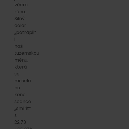
včera
ráno.
Silný
dolar
„potrápil“
i
naši
tuzemskou
měnu,
která
se
musela
na
konci
seance
„smířit“
s
22,73