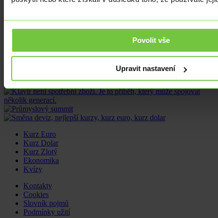
více opatrný postoj při rozhodování, kdy zahájit cyklus snižování
úrokových sazeb. Aktuálně se očekává první snížení na červnovém
zasedání, existuje však možnost, že se termín bude v návaznosti na
dobrá data ještě posouvat. Americký dolar po zveřejnění posílil z
1,0840 EURUSD pod hladinu 1,0800 EURUSD, na páru s českou
Povolit vše
korunou kurz šplhá nad 23,45 USDCZK.
Sdílet článek
Upravit nastavení
Kurz Euro
Kurz Dolar
Kurz Zlotý
Ekonomika
Kvízy
Kontakty
Cookies
Slovník pojmů
Podmínky užití