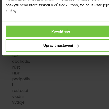
který
poskytli nebo které získali v důsledku toho, že používáte jeji
byl
služby.
podpořen
zrušením
všech
Povolit vše
proticovidových
opatření.
Dařilo
Upravit nastavení
se
též
obchodu,
růst
HDP
podpořily
i
rostoucí
vládní
výdaje.