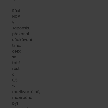
Růst
HDP
v
Japonsku
překonal
očekávání
trhů,
čekal
se
totiž
růst
o
0,5
%
mezikvartálně,
meziročně
byl