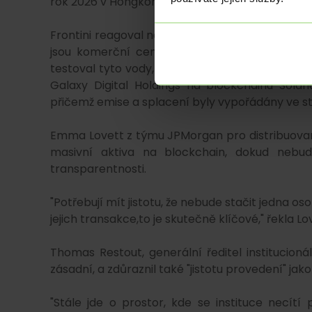
rok 2026 v Hongkongu.
Frontini reagoval na otázku, kdy se institucioná
jsou komerční cenné papíry, posune od expe
testoval tyto vody, když zorganizoval vydání 
Galaxy Digital Holdings na blockchainu Solan
přičemž emise a splacení byly vypořádány ve st
Emma Lovett z týmu JPMorgan pro distribuované
masivní aktiva na blockchain, dokud nebu
transparentnosti.
"Potřebují mít jistotu, že nebude stačit jedna oso
jejich transakce,to je skutečně klíčové," řekla Lo
Thomas Restout, generální ředitel institucionál
zásadní, a zdůraznil také "jistotu provedení" jako
"Stále jde o prostor, kde se instituce necítí 