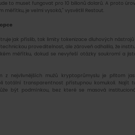
ude to muset fungovat pro 10 bilionů dolarů. A proto úro
 měřítku, je velmi vysoká," vysvětlil Restout.
dopce
ruje jak příslib, tak limity tokenizace dluhových nástrojů
chnickou proveditelnost, ale zároveň odhalila, že instit
kém měřítku, dokud se nevyřeší otázky soukromí a jist
 z nejvlivnějších mužů kryptoprůmyslu je přitom jas
li totální transparentnost přístupnou komukoli. Najít t
že být podmínkou, bez které se masová institucioná