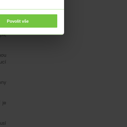
ako
nci
Povolit vše
pro
li,
nou
ucí
hny
 je
usí