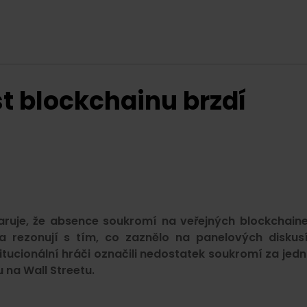
t blockchainu brzdí
ruje, že absence soukromí na veřejných blockchain
a rezonují s tím, co zaznělo na panelových diskus
ucionální hráči označili nedostatek soukromí za jedn
 na Wall Streetu.