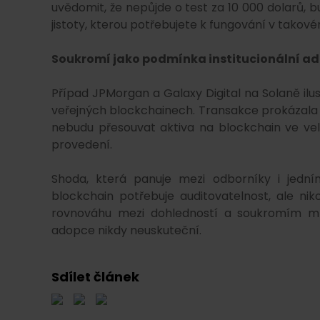
uvědomit, že nepůjde o test za 10 000 dolarů, b
jistoty, kterou potřebujete k fungování v takovém
Soukromí jako podmínka institucionální a
Případ JPMorgan a Galaxy Digital na Solaně ilust
veřejných blockchainech. Transakce prokázala te
nebudu přesouvat aktiva na blockchain ve vel
provedení.
Shoda, která panuje mezi odborníky i jedním
blockchain potřebuje auditovatelnost, ale niko
rovnováhu mezi dohledností a soukromím mů
adopce nikdy neuskuteční.
Sdílet článek