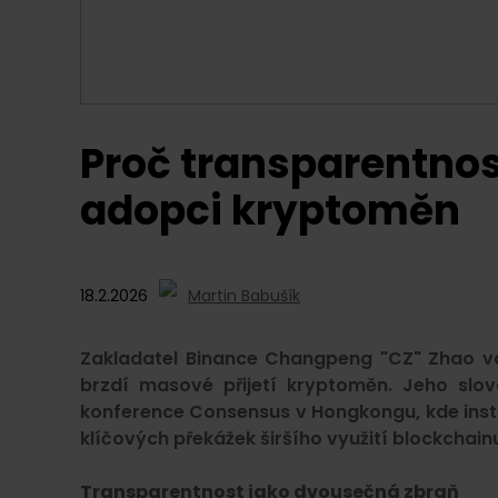
Proč transparentnos
adopci kryptoměn
18.2.2026
Martin Babušík
Zakladatel Binance Changpeng "CZ" Zhao va
brzdí masové přijetí kryptoměn. Jeho slov
konference Consensus v Hongkongu, kde instit
klíčových překážek širšího využití blockchainu
Transparentnost jako dvousečná zbraň