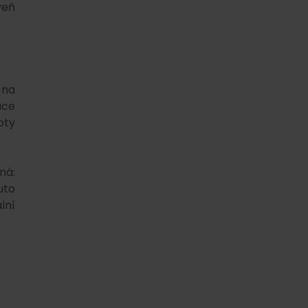
veň
 na
uce
oty
ná:
uto
lní