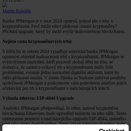
Martin Babušík
Banka JPMorgan je v roce 2024 opatrná, pokud jde o trhy s
kryptoměnami. Proč může ether překonat ostatní kryptoměny?
Přichází upgrade, který by mohl zvýšit škálovatelnost blockchainu.
Nejistá cesta kryptoměnových trhů
S blížícím se rokem 2024 vyjadřuje americká banka JPMorgan
opatrnost ohledně budoucnosti trhů s kryptoměnami. JPMorgan se
svým týmem analytiků, kteří pozorně sledují dění na trhu, se
domnívá, že zatímco celkový trh s kryptoměnami může čelit
problémům, existuje jedno konkrétní digitální aktivum, které by
mělo překonat ostatní. V tomto článku se budeme zabývat postřehy
společnosti JPMorgan a poskytneme vám podrobnou analýzu jejich
očekávání pro trh s kryptoměnami v nadcházejících letech.
Výhoda etherea: EIP-4844 Upgrade
Analytici JPMorgan předpovídají, že ether, nativní kryptoměna
blockchainu Ethereum, bude uprostřed nejistoty na trhu zářit. Tento
optimismus pramení z nadcházejícího upgradu EIP-4844, známého
také jako proto-danksharding. Tento vývoj zahrnuje sharding, tedy
proces rozdělení sítě na menší části zvané shardy s cílem zvýšit