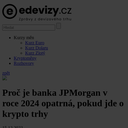
Kurzy měn
Kurz Euro
Kurz Dolaru
Kurz Zlotý
Kryptoměny
Rozhovory
zpět
Proč je banka JPMorgan v
roce 2024 opatrná, pokud jde o
krypto trhy
15.12.2023