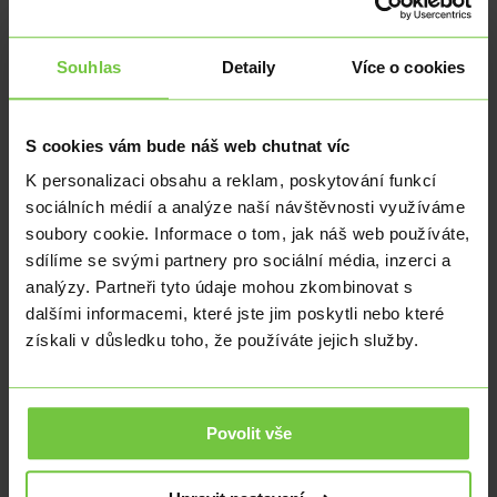
rychlost transakcí. Proto-danksharding zavádí nový typ transakce
nazvaný "blob-carrying transaction", který výrazně zvětšuje prostor
pro data. Očekává se, že tato modernizace zvýší škálovatelnost
Souhlas
Detaily
Více o cookies
Etherea a učiní z něj atraktivní volbu pro investory. Proč společnost
JPMorgan věří, že budoucnost Etherea vypadá zářivě?
Role fám a regulačních rozhodnutí
S cookies vám bude náš web chutnat víc
Zatímco účastníci trhu netrpělivě očekávají regulační rozhodnutí,
K personalizaci obsahu a reklam, poskytování funkcí
analytici JPMorgan varují před očekáváním významných cenových
sociálních médií a analýze naší návštěvnosti využíváme
pohybů pouze na základě těchto událostí. Například potenciální
schválení spotového ETF na BTC ze strany SEC nemusí mít tak
soubory cookie. Informace o tom, jak náš web používáte,
zásadní dopad, jak někteří očekávají. JPMorgan naznačuje, že "buy-
sdílíme se svými partnery pro sociální média, inzerci a
the-rumor/sell-the-fact effect" by mohl utlumit rozsah jakéhokoli
analýzy. Partneři tyto údaje mohou zkombinovat s
pozitivního výsledku.
dalšími informacemi, které jste jim poskytli nebo které
Měnící se portfolio společnosti ARK Invest
získali v důsledku toho, že používáte jejich služby.
Renomovaná investiční společnost Cathie Woodové, ARK Invest,
nedávno provedla významné změny ve svém portfoliu. Zajímavým
krokem bylo, že ARK vyřadila značnou část akcií společnosti
Coinbase, krypto burzy kótované na Nasdaqu, když cena jejích
Povolit vše
akcií dosáhla 20měsíčního maxima.
Vzestup ekosystému Cardano