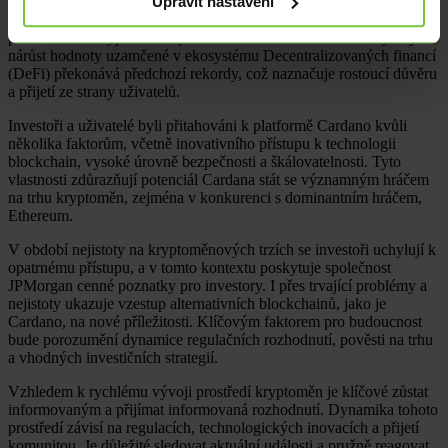
Upravit nastavení
Vzestup ekosystému Cardano zaznamenal v poslední době značnou
pozornost od kryptoměnových investičních komunit. Jeho rychlý
nárůst hodnoty uzamčené v ekosystému Decentralizovaných financí
(DeFi) překonává předchozí rekordy, což naznačuje rostoucí důvěru
a přijetí ze strany uživatelů.
Investoři a uživatelé byli přitahováni k platformě Cardano kvůli
několika faktorům, včetně inovativního přístupu k technologii
blockchain, vysoké úrovně bezpečnosti a škálovatelnosti. Tyto
vlastnosti zdůrazňují potenciál Cardana stát se významným hráčem
na trhu kryptoměn, zejména v konkurenci s dominantním hráčem,
Ethereum.
V období nejistoty na kryptoměnových trzích se investoři uchylují k
opatrnému přístupu, a v tomto kontextu poskytuje společnost
JPMorgan cenné poznatky pro investory. I přes trvající problémy a
nejistoty ukazuje vzestup alternativních blockchainů, jako je
Cardano, na nové příležitosti. Klíčovým faktorem pro budoucnost
bude porozumění dynamice regulačních rozhodnutí, pověsti na trhu
a vhodných investičních strategií.
Vzhledem k rychlému vývoji prostředí kryptoměn je klíčové zůstat
informovaným a přijímat informovaná rozhodnutí. Dynamika tohoto
prostředí závisí na regulacích, technologických inovacích a přijetí
komunitou. Je důležité sledovat aktuální události a pružně reagovat