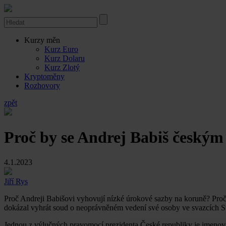
Kurzy měn
Kurz Euro
Kurz Dolaru
Kurz Zlotý
Kryptoměny
Rozhovory
zpět
Proč by se Andrej Babiš českým
4.1.2023
Jiří Rys
Proč Andreji Babišovi vyhovují nízké úrokové sazby na koruně? Proč
dokázal vyhrát soud o neoprávněném vedení své osoby ve svazcích 
Jednou z výlučných pravomocí prezidenta České republiky je jmenov