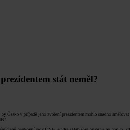
 prezidentem stát neměl?
 by Česko v případě jeho zvolení prezidentem mohlo snadno směřovat k
StB?
ání členů bankovní rady ČNB. Andreji Babišovi by se velmi hodilo, kd