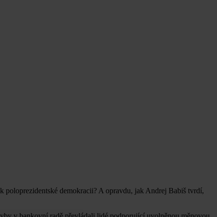
 poloprezidentské demokracii? A opravdu, jak Andrej Babiš tvrdí,
yby v bankovní radě převládali lidé podporující uvolněnou měnovou