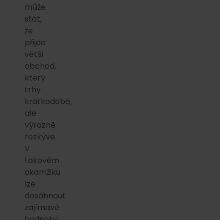
může
stát,
že
přijde
větší
obchod,
který
trhy
krátkodobě,
ale
výrazně
rozkýve.
V
takovém
okamžiku
lze
dosáhnout
zajímavé
hodnoty