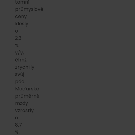
tamní
průmyslové
ceny
klesly
o
2,3
%
y/y,
čímž
zrychlily
svůj
pád.
Maďarské
průměrné
mzdy
vzrostly
o
8,7
%,