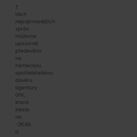
Z
těch
nejzajímavějších
zpráv
můžeme
upozornit
především
na
německou
spotřebitelskou
důvěru
agentury
GfK,
která
klesla
na
-26,9b.
a