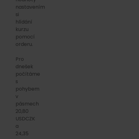
nastavením
si
hlídání
kurzu
pomocí
orderu.
Pro
dnešek
počítáme
s
pohybem
v
pásmech
20,80
USDCZK
a
24,35