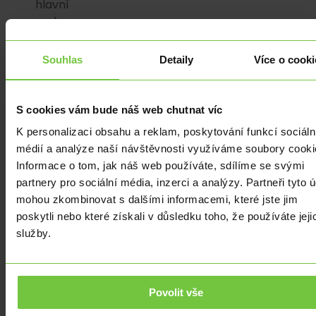
hlavní
sazbu
ze
16,5
Souhlas
Detaily
Více o cooki
%
na
16
S cookies vám bude náš web chutnat víc
%.
K personalizaci obsahu a reklam, poskytování funkcí sociáln
médií a analýze naší návštěvnosti využíváme soubory cooki
Dneškem
Informace o tom, jak náš web používáte, sdílíme se svými
vstupujeme
partnery pro sociální média, inzerci a analýzy. Partneři tyto 
do
mohou zkombinovat s dalšími informacemi, které jste jim
předposledního
poskytli nebo které získali v důsledku toho, že používáte jeji
týdne
služby.
letošního
roku.
V
následujících
Povolit vše
pracovních