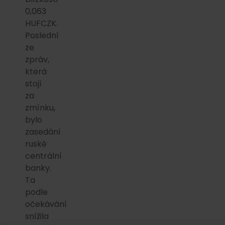
0,063
HUFCZK.
Poslední
ze
zpráv,
která
stojí
za
zmínku,
bylo
zasedání
ruské
centrální
banky.
Ta
podle
očekávání
snížila