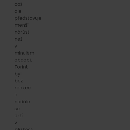
což
ale
představuje
menší
nárůst
než
v
minulém
období.
Forint
byl
bez
reakce
a
nadále
se
drží
v
blízkosti