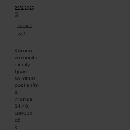
22.12.2025
Tomáš
Volf
Koruna
zakončila
minulý
týden
solidním
posílením
z
hranice
24,40
EURCZK
až
k