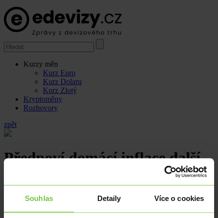
Kurzy měn
Kurz Euro
Kurz Dolaru
Kurz Zlotý
Kryptoměny
Rozhovory
zpět
Předpoví domácí inflace další
kroky ČNB?
Souhlas
Detaily
Více o cookies
12.6.2023