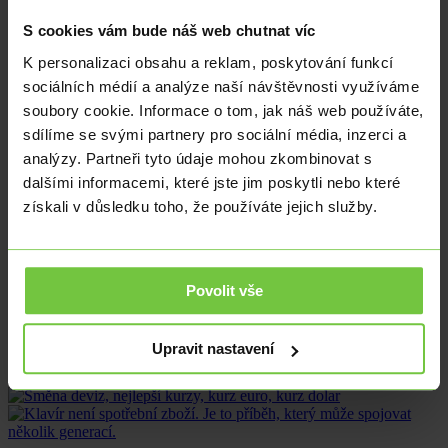
Jiří Rys
S cookies vám bude náš web chutnat víc
Koruna ztrácí proti euru i dolaru. Jaký výsledkem dnes dopadne
domácí inflace a jaký vliv bude mít na rozhodování ČNB o
K personalizaci obsahu a reklam, poskytování funkcí
sazbách?
sociálních médií a analýze naší návštěvnosti využíváme
Proti euru koruna v pátek mírně ztrácela, aby se v podvečer po
soubory cookie. Informace o tom, jak náš web používáte,
deseti dnech podívala nad hranici 23,70 EURCZK. Šlo pouze o
sdílíme se svými partnery pro sociální média, inzerci a
technické obchodování, nešlo o reakci na příchozí data. Dnes
analýzy. Partneři tyto údaje mohou zkombinovat s
počítáme s obchodováním domácí měny u zmíněné hodnoty.
dalšími informacemi, které jste jim poskytli nebo které
Dolaru v se pátek dařilo. Proti koruně posílil o více než 10 haléřů na
získali v důsledku toho, že používáte jejich služby.
22,05 USDCZ, proti euru pak z hodnoty 1,0780 EURUSD na
1,0750 EURUSD. Vzhledem k absenci dat jak z eurozóny, tak z
USA, větší výkyv dolaru dnes nečekáme.
Více k očekávaným událostem
ZDE
Povolit vše
Sdílet článek
Upravit nastavení