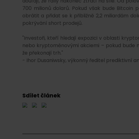
doufají, že rally nakonec ztratí na síle. Od p
700 milionů dolarů. Pokud však bude Bitcoin p
obrátit a přidat se k přibližně 2,2 miliardám d
pokrývání short prodejů.
"Investoři, kteří hledají expozici v oblasti k
nebo kryptoměnovými akciemi – pokud bude ne
že překonají trh."
- Ihor Dusaniwsky, výkonný ředitel prediktivní a
Sdílet článek