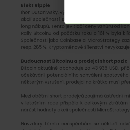
Efekt Ripple
Ihor Dusaniwsky, výkonný ředitel prediktivní ana
akcií společností souvisejících s kryptoměnami
long nákupů. Tento jev tlačí ceny vzhůru od konce
Rally Bitcoinu od počátku roku o 161 % byla kl
Společnosti jako Coinbase a MicroStrategy za
resp. 285 %. Kryptoměnové šílenství nevykazuj
Budoucnost Bitcoinu a prodejci short pozic
Bitcoin aktuálně obchoduje za 43 935 USD, při
očekávání potenciálního schválení spotového f
některým vzrušení, prodejci na krátko musí pře
Mezi oběťmi short prodejců zaujímá ústřední mí
v letošním roce přispěla k celkovým ztrátám ve
nárůst hodnoty akcií společnosti MicroStrategy p
Navzdory těmto neúspěchům se někteří odvážn