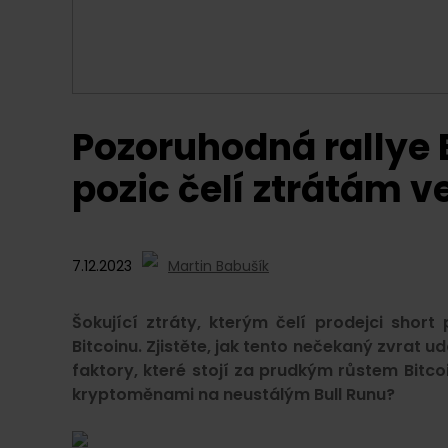
Pozoruhodná rallye B
pozic čelí ztrátám v
7.12.2023
Martin Babušík
Šokující ztráty, kterým čelí prodejci shor
Bitcoinu. Zjistěte, jak tento nečekaný zvrat 
faktory, které stojí za prudkým růstem Bitcoi
kryptoměnami na neustálým Bull Runu?