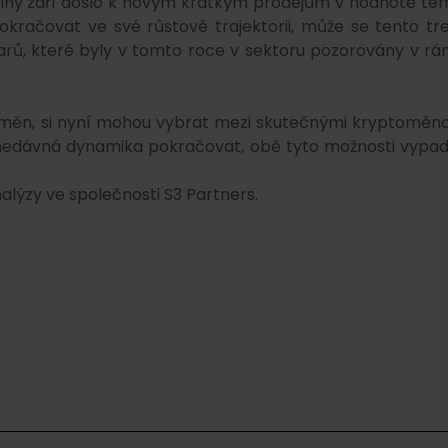
oloviny září došlo k novým krátkým prodejům v hodnotě té
okračovat ve své růstové trajektorii, může se tento tr
olarů, které byly v tomto roce v sektoru pozorovány v rá
ryptoměn, si nyní mohou vybrat mezi skutečnými kryptoměn
dávná dynamika pokračovat, obě tyto možnosti vypada
nalýzy ve společnosti S3 Partners.