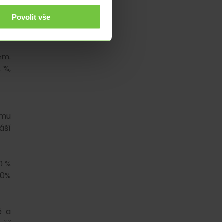
Povolit vše
cen
t a
em.
 %,
ímu
áší
0 %
00%
ě a