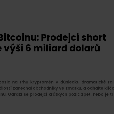
itcoinu: Prodejci short
e výši 6 miliard dolarů
t pozic na trhu kryptoměn v důsledku dramatické ral
událostí zanechal obchodníky ve zmatku, a odhalte klíč
nu. Odrazí se prodejci krátkých pozic zpět, nebo je tr