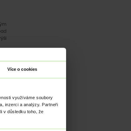
ným
pad
ýši
Více o cookies
žil
li,
 na
ěvnosti využíváme soubory
, inzerci a analýzy. Partneři
áhl
li v důsledku toho, že
u a