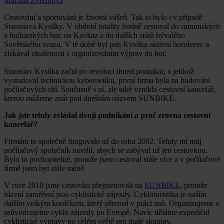
Martina Zvěřinová
Cestování a sportování je životní vášeň. Tak to bylo i v případě
Stanislava Kysilky. V období totality hodně cestoval do rumunských
a bulharských hor, na Kavkaz a do dalších států bývalého
Sovětského svazu. V té době byl pan Kysilka aktivní horolezec a
získával zkušenosti s organizováním výprav do hor.
Stanislav Kysilka začal po revoluci ihned podnikat, a jelikož
vystudoval technickou kybernetiku, první firma byla na budování
počítačových sítí. Současně s ní, ale také vznikla cestovní kancelář,
kterou můžeme znát pod dnešním názvem SUNBIKE.
Jak jste tehdy zvládal dvojí podnikání a proč zrovna cestovní
kancelář?
Firmám to společně fungovalo až do roku 2002. Tehdy mi můj
počítačový společník navrhl, abych se zabýval už jen cestovkou.
Bylo to pochopitelné, protože jsem cestoval stále více a v počítačové
firmě jsem byl stále méně.
V roce 2010 jsme cestovku přejmenovali na
SUNBIKE
, protože
hlavní zaměření jsou cyklistické zájezdy. Cykloturistika je naším
dalším velkým koníčkem, který přerostl v práci snů. Organizujeme a
průvodcujeme cyklo zájezdy po Evropě. Navíc děláme expediční
cyklistické výpravy po celém světě pro malé skupiny.