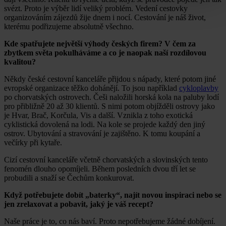
svézt. Proto je výběr lidí veliký problém. Vedení cestovky
organizováním zájezdů žije dnem i nocí. Cestování je náš život,
kterému podřizujeme absolutně všechno.
Kde spatřujete největší výhody českých firem? V čem za
zbytkem světa pokulháváme a co je naopak naší rozdílovou
kvalitou?
Někdy české cestovní kanceláře přijdou s nápady, které potom jiné
evropské organizace těžko dohánějí. To jsou například
cykloplavby
po chorvatských ostrovech. Češi naložili horská kola na paluby lodí
pro přibližně 20 až 30 klientů. S nimi potom objížděli ostrovy jako
je Hvar, Brač, Korčula, Vis a další. Vznikla z toho exotická
cyklistická dovolená na lodi. Na kole se projede každý den jiný
ostrov. Ubytování a stravování je zajištěno. K tomu koupání a
večírky při kytaře.
Cizí cestovní kanceláře včetně chorvatských a slovinských tento
fenomén dlouho opomíjeli. Během posledních dvou tří let se
probudili a snaží se Čechům konkurovat.
Když potřebujete dobít „baterky“, najít novou inspiraci nebo se
jen zrelaxovat a pobavit, jaký je váš recept?
Naše práce je to, co nás baví. Proto nepotřebujeme žádné dobíjení.