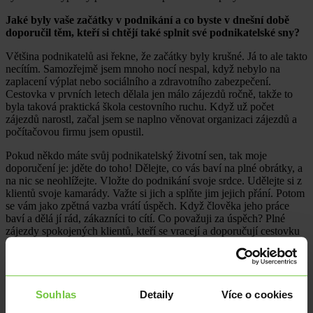
Jaké byly vaše začátky v podnikání a co byste v dnešní době
doporučil těm, kteří si chtějí také splnit své podnikatelské sny?
Většina podnikatelů asi řekne, že začátky byly krušné. Já to ale takto
necítím. Samozřejmě jsem mnoho nocí nespal, když nebylo na
zaplacení výplat nebo sociálního a zdravotního zabezpečení.
Cestovka v prvních letech dělala jen málo zájezdů ročně, takže to
byla taková praktická škola cestovního ruchu. Když už počet
zájezdů narostl, začal jsem se naplno věnovat organizaci zájezdů a
počítačovou firmu jsem opustil.
Pokud někdo máte svůj podnikatelský životní sen, tak moje
doporučení je: jděte do toho! Dělejte, co vás baví na plné obrátky, a
na nic se neohlížejte. Vložte do podnikání svoje srdce. Udělejte si z
klientů svoje kamarády. Važte si jich a splňte jim jejich přání. Potom
se vám jako zpětná vazba vrátí úspěch. Když člověka jeho práce
baví a dělá jí rád, zákazníci to cítí. Co považuji za úspěch? Plné
zájezdy spokojených klientů, kteří se vracejí a doporučují cestovku
dalším kamarádům.
Všeobecně se hovoří o přicházejícím poklesu domácí
ekonomiky. Dělá vaše firma nějaké kroky proto, aby rok 2023
zvládla bez dopadů recese?
Souhlas
Detaily
Více o cookies