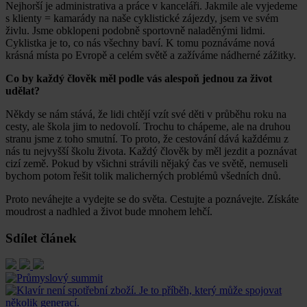
Nejhorší je administrativa a práce v kanceláři. Jakmile ale vyjedeme
s klienty = kamarády na naše cyklistické zájezdy, jsem ve svém
živlu. Jsme obklopeni podobně sportovně naladěnými lidmi.
Cyklistka je to, co nás všechny baví. K tomu poznáváme nová
krásná místa po Evropě a celém světě a zažíváme nádherné zážitky.
Co by každý člověk měl podle vás alespoň jednou za život
udělat?
Někdy se nám stává, že lidi chtějí vzít své děti v průběhu roku na
cesty, ale škola jim to nedovolí. Trochu to chápeme, ale na druhou
stranu jsme z toho smutní. To proto, že cestování dává každému z
nás tu nejvyšší školu života. Každý člověk by měl jezdit a poznávat
cizí země. Pokud by všichni strávili nějaký čas ve světě, nemuseli
bychom potom řešit tolik malicherných problémů všedních dnů.
Proto neváhejte a vydejte se do světa. Cestujte a poznávejte. Získáte
moudrost a nadhled a život bude mnohem lehčí.
Sdílet článek