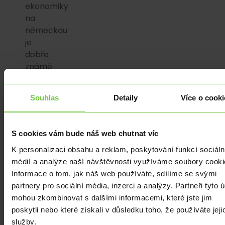
ekonomiky
na
německou
je
dobře
známé
a
není
Souhlas
Detaily
Více o cooki
možné
se
domnívat,
S cookies vám bude náš web chutnat víc
že
K personalizaci obsahu a reklam, poskytování funkcí sociáln
by
médií a analýze naší návštěvnosti využíváme soubory cooki
se
Informace o tom, jak náš web používáte, sdílíme se svými
tamní
partnery pro sociální média, inzerci a analýzy. Partneři tyto 
nárůst
mohou zkombinovat s dalšími informacemi, které jste jim
průmyslových
poskytli nebo které získali v důsledku toho, že používáte jeji
cen,
služby.
nebo