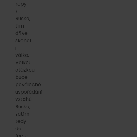
ropy
z
Ruska,
tím
dříve
skončí
i
válka.
Velkou
otázkou
bude
poválečné
uspořádání
vztahů
Ruska,
zatím
tedy
de
facto