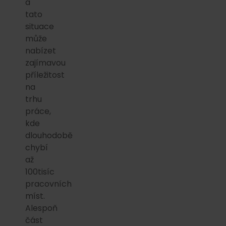
a
tato
situace
může
nabízet
zajímavou
příležitost
na
trhu
práce,
kde
dlouhodobě
chybí
až
100tisíc
pracovních
míst.
Alespoň
část