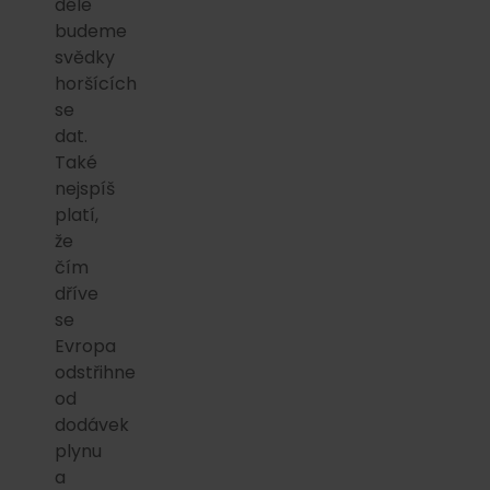
déle
budeme
svědky
horšících
se
dat.
Také
nejspíš
platí,
že
čím
dříve
se
Evropa
odstřihne
od
dodávek
plynu
a