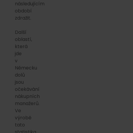
následujícím
období
zdražit.
Další
oblastí,
která
jde
v
Německu
dolů
jsou
očekávání
nákupních
manažerů.
Ve
výrobě
tato
statistika