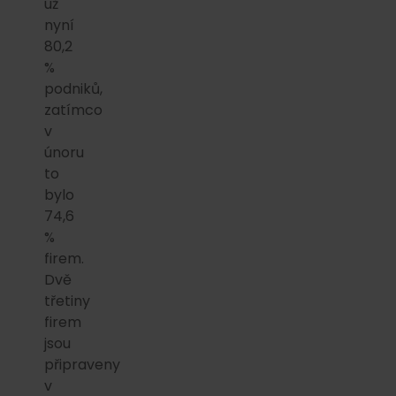
už
nyní
80,2
%
podniků,
zatímco
v
únoru
to
bylo
74,6
%
firem.
Dvě
třetiny
firem
jsou
připraveny
v