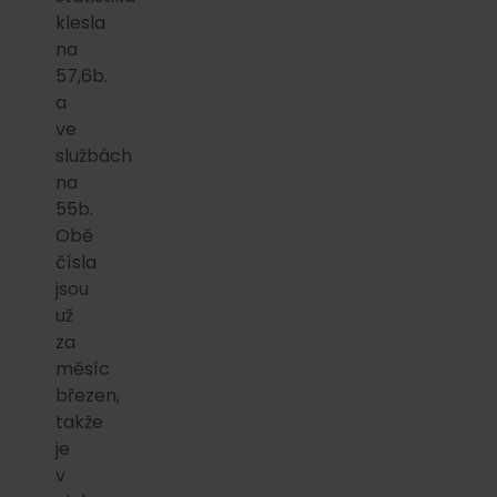
klesla
na
57,6b.
a
ve
službách
na
55b.
Obě
čísla
jsou
už
za
měsíc
březen,
takže
je
v