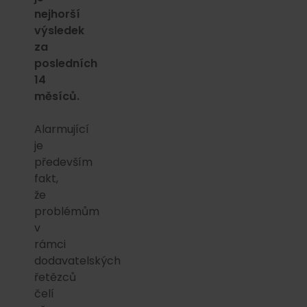
nejhorší
výsledek
za
posledních
14
měsíců.
Alarmující
je
především
fakt,
že
problémům
v
rámci
dodavatelských
řetězců
čelí