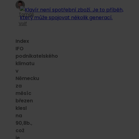
Tomáš
Volf
Index
IFO
podnikatelského
klimatu
v
Německu
za
měsíc
březen
klesl
na
90,8b.,
což
je