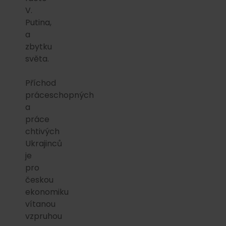
V.
Putina,
a
zbytku
světa.
Příchod
práceschopných
a
práce
chtivých
Ukrajinců
je
pro
českou
ekonomiku
vítanou
vzpruhou