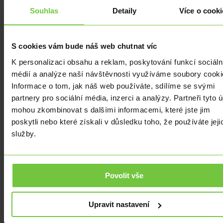
vrcholu
Souhlas
Detaily
Více o cooki
na
úrovni
10,4
S cookies vám bude náš web chutnat víc
%.
K personalizaci obsahu a reklam, poskytování funkcí sociáln
Oproti
médií a analýze naší návštěvnosti využíváme soubory cooki
předchozímu
Informace o tom, jak náš web používáte, sdílíme se svými
měsíci
partnery pro sociální média, inzerci a analýzy. Partneři tyto 
ceny
mohou zkombinovat s dalšími informacemi, které jste jim
poklesly
poskytli nebo které získali v důsledku toho, že používáte jeji
o
služby.
0,8
%.
Povolit vše
V
rámci
eurozóny
Upravit nastavení
patří