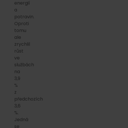
energií
a
potravin.
Oproti
tomu
ale
zrychlil
růst
ve
službách
na
3,9
%
z
předchozích
3,6
%.
Jedná
se