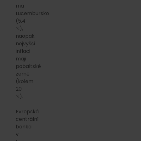
má
Lucembursko
(5,4
%),
naopak
nejvyšší
inflaci
mají
pobaltské
země
(kolem
20
%).
Evropská
centrální
banka
v