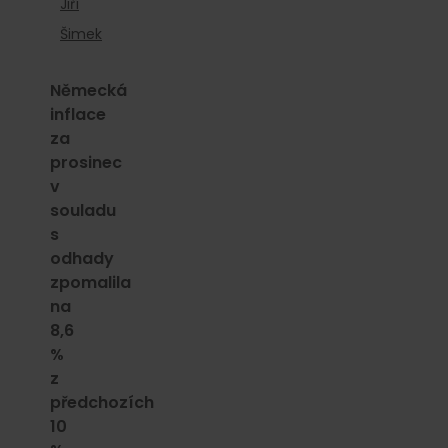
Jiří
Šimek
Německá
inflace
za
prosinec
v
souladu
s
odhady
zpomalila
na
8,6
%
z
předchozích
10