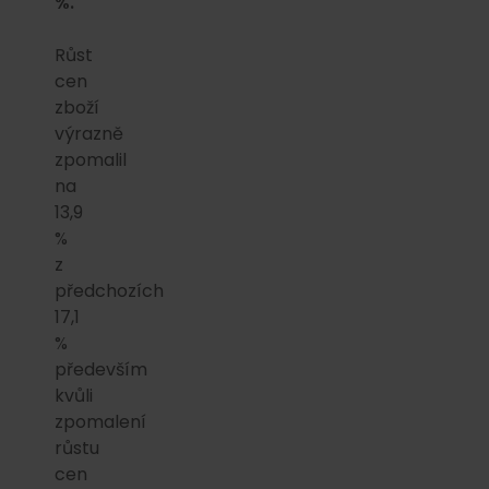
%.
Růst
cen
zboží
výrazně
zpomalil
na
13,9
%
z
předchozích
17,1
%
především
kvůli
zpomalení
růstu
cen