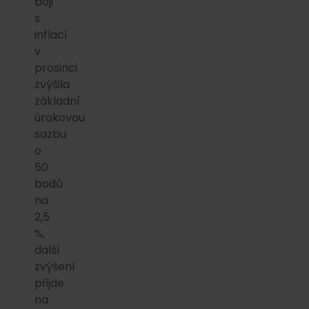
boji
s
inflací
v
prosinci
zvýšila
základní
úrokovou
sazbu
o
50
bodů
na
2,5
%,
další
zvýšení
přijde
na