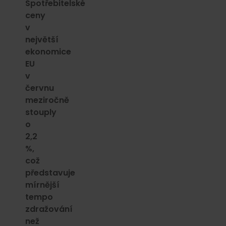
Spotřebitelské
ceny
v
největší
ekonomice
EU
v
červnu
meziročně
stouply
o
2,2
%,
což
představuje
mírnější
tempo
zdražování
než