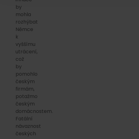
by
mohla
rozhýbat
Němce
k
vyššímu
utrácení,
což
by
pomohlo
českým
firmám,
potažmo
českým
domácnostem.
Fatální
návaznost
českých