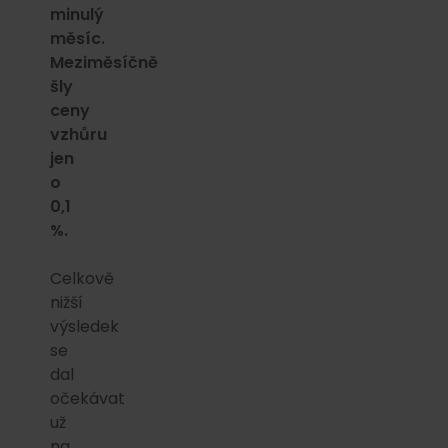
minulý
měsíc.
Meziměsíčně
šly
ceny
vzhůru
jen
o
0,1
%.
Celkově
nižší
výsledek
se
dal
očekávat
už
na