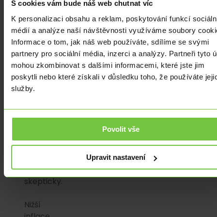
S cookies vám bude náš web chutnat víc
index
Ifo
K personalizaci obsahu a reklam, poskytování funkcí sociáln
šel
médií a analýze naší návštěvnosti využíváme soubory cooki
také
Informace o tom, jak náš web používáte, sdílíme se svými
dolů
partnery pro sociální média, inzerci a analýzy. Partneři tyto 
a
mohou zkombinovat s dalšími informacemi, které jste jim
nákupní
poskytli nebo které získali v důsledku toho, že používáte jeji
manažeři
služby.
ve
výrobě
také
Povolit vše
vidí
další
měsíce
Upravit nastavení
spíše
skepticky.
Nižší
inflace