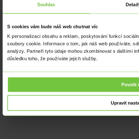
Souhlas
Detail
S cookies vám bude náš web chutnat víc
Kurz Euro
Kurz Dolar
K personalizaci obsahu a reklam, poskytování funkcí sociál
Kurz Zlotý
soubory cookie. Informace o tom, jak náš web používáte, sdí
Ekonomika
Kvízy
analýzy. Partneři tyto údaje mohou zkombinovat s dalšími info
důsledku toho, že používáte jejich služby.
Kontakty
Cookies
Slovník pojmů
Podmínky užití
Povolit 
Vaše denní zprávy z devizových trhů.
© 2026 edevizy.cz. Všechna práva vyhrazena.
Upravit nast