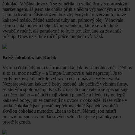
čokolád. Většina dovozců se zaměřila na velké firmy s obrovským
marketingem. Já jsem ale chtěla přijít s něčím výjimečným a vsadila
jsem na kvalitu. Čisté složení bez zbytečných konzervantů, pravé
kakaové máslo, žádné ztužené tuky ani palmový olej. Věnovala
jsem se také pravým belgickým pralinkám, které se v té době
vyráběly ručně, ale paradoxně to bylo považováno za zastaralý
přístup. Dnes už si lidé ruční práce mnohem víc váží.
Když čokoláda, tak Karlík
Výroba čokolády není tak romantická, jak by se mohlo zdát. Děti by
si to asi moc neužily – a Umpa-Lumpové u nás nepracují. Je to
tvrdý byznys, kde někde vyhrává cena, u nás ale vždy kvalita.
Nezpracovávám kakaové boby osobně, ale pečlivě vybírám firmy,
se kterými spolupracuji. Každý z našich dodavatelů se specializuje
na něco jiného – někteří mají vlastní plantáže a hledají ty nejlepší
kakaové boby, jiní se zaměřují na ovoce v čokoládě. Naše višně v
hořké čokoládě jsou prostě nepřekonatelné! Španělé vyrábějí
skvělou čokoládu metodou „bean to bar“, Němci jsou mistři
precizního zpracování dárkových setů a belgické pralinky jsou
prostě legenda.