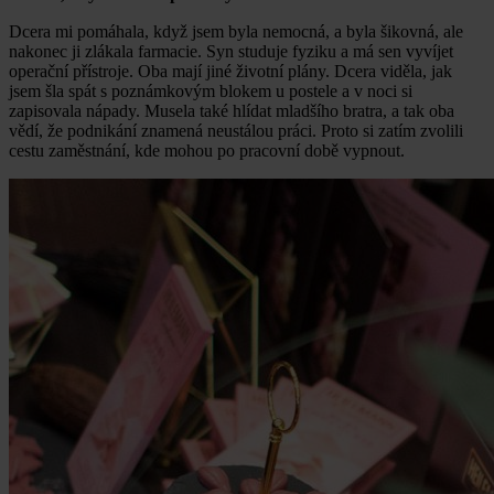
Dcera mi pomáhala, když jsem byla nemocná, a byla šikovná, ale
nakonec ji zlákala farmacie. Syn studuje fyziku a má sen vyvíjet
operační přístroje. Oba mají jiné životní plány. Dcera viděla, jak
jsem šla spát s poznámkovým blokem u postele a v noci si
zapisovala nápady. Musela také hlídat mladšího bratra, a tak oba
vědí, že podnikání znamená neustálou práci. Proto si zatím zvolili
cestu zaměstnání, kde mohou po pracovní době vypnout.