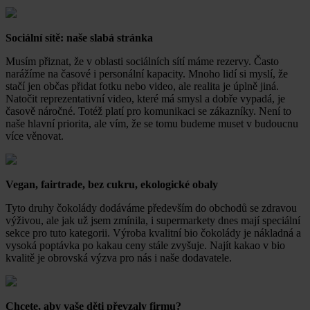
Sociální sítě: naše slabá stránka
Musím přiznat, že v oblasti sociálních sítí máme rezervy. Často
narážíme na časové i personální kapacity. Mnoho lidí si myslí, že
stačí jen občas přidat fotku nebo video, ale realita je úplně jiná.
Natočit reprezentativní video, které má smysl a dobře vypadá, je
časově náročné. Totéž platí pro komunikaci se zákazníky. Není to
naše hlavní priorita, ale vím, že se tomu budeme muset v budoucnu
více věnovat.
Vegan, fairtrade, bez cukru, ekologické obaly
Tyto druhy čokolády dodáváme především do obchodů se zdravou
výživou, ale jak už jsem zmínila, i supermarkety dnes mají speciální
sekce pro tuto kategorii. Výroba kvalitní bio čokolády je nákladná a
vysoká poptávka po kakau ceny stále zvyšuje. Najít kakao v bio
kvalitě je obrovská výzva pro nás i naše dodavatele.
Chcete, aby vaše děti převzaly firmu?