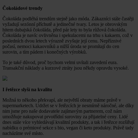
Čokoládové trendy
Čokoláda podléhá trendům stejně jako móda. Zákazníci stále častěji
vyžadují sezónní příchutě a jedinečné tvary. Letos je obrovským
hitem dubajská čokoláda, před pár lety to byla růžová čokoláda.
Čokoláda je navíc ovlivněna i spekulacemi na trhu s kakaem, což v
posledních dvou letech výrazně zvyšuje její cenu. Nepříznivé
počasí, nemoci kakaovníků a nižší úroda se promítají do cen
surovin, a tím pádem i konečných výrobků.
To je také důvod, proč bychom velmi uvítali zavedení eura.
Transakční náklady a kurzové ztráty jsou někdy opravdu vysoké.
I řetězce slyší na kvalitu
Možná to někoho překvapí, ale největší obraty máme právě v
supermarketech. Udržet se v řetězcích je nesmírně náročné, ale díky
nim jsme pro naše dodavatele zajímavým partnerem, což nám
umožňuje nakupovat prvotřídní suroviny za přijatelné ceny. Lidé
dnes stále více vyhledávají kvalitní produkty, a tak i řetězce rozšiřují
nabídku o prémiové sekce s bio, vegan či keto produkty. Právě tady
nacházíme své místo.