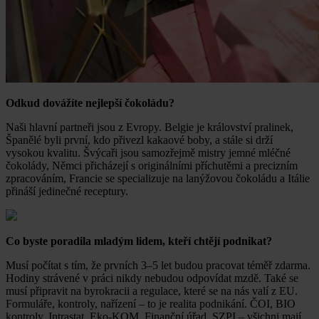
Odkud dovážíte nejlepší čokoládu?
Naši hlavní partneři jsou z Evropy. Belgie je království pralinek,
Španělé byli první, kdo přivezl kakaové boby, a stále si drží
vysokou kvalitu. Švýcaři jsou samozřejmě mistry jemné mléčné
čokolády, Němci přicházejí s originálními příchutěmi a precizním
zpracováním, Francie se specializuje na lanýžovou čokoládu a Itálie
přináší jedinečné receptury.
Co byste poradila mladým lidem, kteří chtějí podnikat?
Musí počítat s tím, že prvních 3–5 let budou pracovat téměř zdarma.
Hodiny strávené v práci nikdy nebudou odpovídat mzdě. Také se
musí připravit na byrokracii a regulace, které se na nás valí z EU.
Formuláře, kontroly, nařízení – to je realita podnikání. ČOI, BIO
kontroly, Intrastat, Eko-KOM, Finanční úřad, SZPI – všichni mají