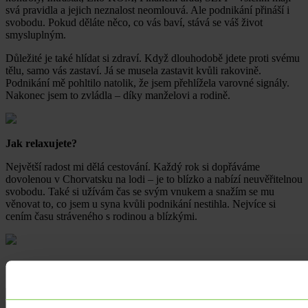
svá pravidla a jejich neznalost neomlouvá. Ale podnikání přináší i
svobodu. Pokud děláte něco, co vás baví, stává se váš život
smysluplným.
Důležité je také hlídat si zdraví. Když dlouhodobě jdete proti svému
tělu, samo vás zastaví. Já se musela zastavit kvůli rakovině.
Podnikání mě pohltilo natolik, že jsem přehlížela varovné signály.
Nakonec jsem to zvládla – díky manželovi a rodině.
Jak relaxujete?
Největší radost mi dělá cestování. Každý rok si dopřáváme
dovolenou v Chorvatsku na lodi – je to blízko a nabízí neuvěřitelnou
svobodu. Také si užívám čas se svým vnukem a snažím se mu
věnovat to, co jsem u syna kvůli podnikání nestihla. Nejvíce si
cením času stráveného s rodinou a blízkými.
Sdílet článek