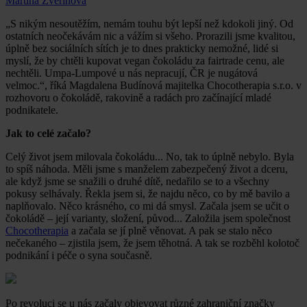
Martina Zvěřinová
„S nikým nesoutěžím, nemám touhu být lepší než kdokoli jiný. Od
ostatních neočekávám nic a vážím si všeho. Prorazili jsme kvalitou,
úplně bez sociálních sítích je to dnes prakticky nemožné, lidé si
myslí, že by chtěli kupovat vegan čokoládu za fairtrade cenu, ale
nechtěli. Umpa-Lumpové u nás nepracují, ČR je nugátová
velmoc.“, říká Magdalena Budínová majitelka Chocotherapia s.r.o. v
rozhovoru o čokoládě, rakovině a radách pro začínající mladé
podnikatele.
Jak to celé začalo?
Celý život jsem milovala čokoládu... No, tak to úplně nebylo. Byla
to spíš náhoda. Měli jsme s manželem zabezpečený život a dceru,
ale když jsme se snažili o druhé dítě, nedařilo se to a všechny
pokusy selhávaly. Řekla jsem si, že najdu něco, co by mě bavilo a
naplňovalo. Něco krásného, co mi dá smysl. Začala jsem se učit o
čokoládě – její varianty, složení, původ... Založila jsem společnost
Chocotherapia
a začala se jí plně věnovat. A pak se stalo něco
nečekaného – zjistila jsem, že jsem těhotná. A tak se rozběhl kolotoč
podnikání i péče o syna současně.
Po revoluci se u nás začaly objevovat různé zahraniční značky