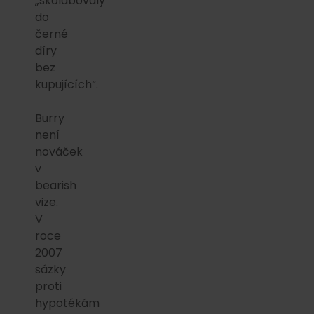
„skolabovaly
do
černé
díry
bez
kupujících“.
Burry
není
nováček
v
bearish
vize.
V
roce
2007
sázky
proti
hypotékám