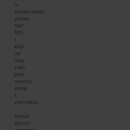
a
předpověděl
pokles
S&P
500.
I
když
ne
vždy
trefí,
jeho
analýzy
nútají
k
zamyšlení.
Pokud
bitcoin