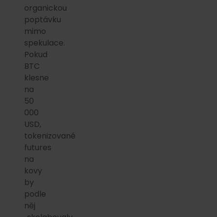
organickou
poptávku
mimo
spekulace.
Pokud
BTC
klesne
na
50
000
USD,
tokenizované
futures
na
kovy
by
podle
něj