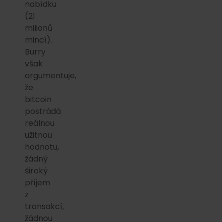
nabídku
(21
milionů
mincí).
Burry
však
argumentuje,
že
bitcoin
postrádá
reálnou
užitnou
hodnotu,
žádný
široký
příjem
z
transakcí,
žádnou