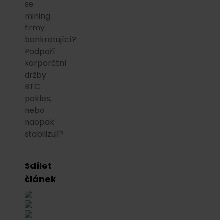
se
mining
firmy
bankrotující?
Podpoří
korporátní
držby
BTC
pokles,
nebo
naopak
stabilizují?
Sdílet
článek