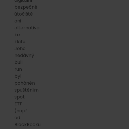
digitální
bezpečné
útočiště
ani
alternativa
ke
zlatu.
Jeho
nedávný
bull
run
byl
poháněn
spuštěním
spot
ETF
(např.
od
BlackRocku