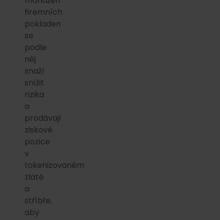
manažeři
firemních
pokladen
se
podle
něj
snaží
snížit
rizika
a
prodávají
ziskové
pozice
v
tokenizovaném
zlatě
a
stříbře,
aby