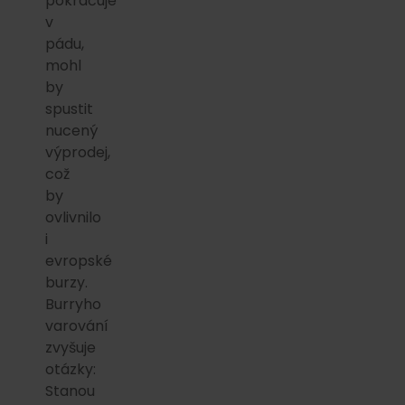
pokračuje
v
pádu,
mohl
by
spustit
nucený
výprodej,
což
by
ovlivnilo
i
evropské
burzy.
Burryho
varování
zvyšuje
otázky:
Stanou