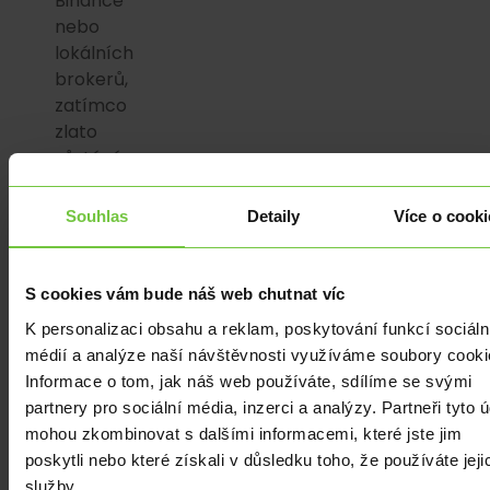
Binance
nebo
lokálních
brokerů,
zatímco
zlato
zůstává
oblíbené
mezi
Souhlas
Detaily
Více o cooki
konzervativními
sporiteli
(např.
S cookies vám bude náš web chutnat víc
přes
K personalizaci obsahu a reklam, poskytování funkcí sociáln
ČNB
médií a analýze naší návštěvnosti využíváme soubory cooki
nebo
Informace o tom, jak náš web používáte, sdílíme se svými
banky
partnery pro sociální média, inzerci a analýzy. Partneři tyto 
jako
mohou zkombinovat s dalšími informacemi, které jste jim
Komerční
poskytli nebo které získali v důsledku toho, že používáte jeji
banka).
služby.