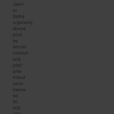
„Není
tu
žádný
organický
důvod,
proč
by
bitcoin
zastavil
svůj
pád,“
píše.
Pokud
cena
klesne
na
50
000