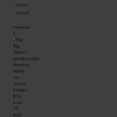
Martin
Babušík
Investor
z
„The
Big
Short“
předpovídá
domino
efekt
na
trzích.
Pokles
BTC
pod
70
000