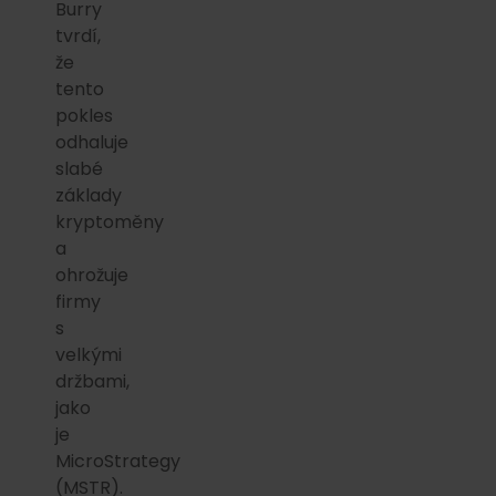
Burry
tvrdí,
že
tento
pokles
odhaluje
slabé
základy
kryptoměny
a
ohrožuje
firmy
s
velkými
držbami,
jako
je
MicroStrategy
(MSTR).