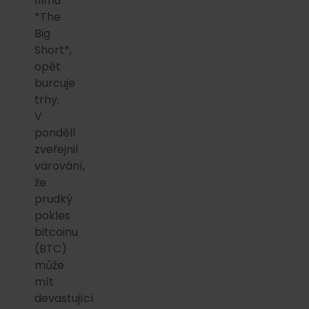
filmu
*The
Big
Short*,
opět
burcuje
trhy.
V
pondělí
zveřejnil
varování,
že
prudký
pokles
bitcoinu
(BTC)
může
mít
devastující