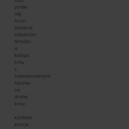
USD,
podle
něj
hrozí
bankrot
těžebním
firmám
a
kolaps
trhu
s
tokenizovanými
futures
na
drahé
kovy.
Kontext
konce