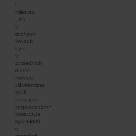
1
miliarda
USD
v
drahých
kovech
byla
v
posledních
dnech
měsíce
zlikvidována
kvůli
padajícím
kryptocenám,“
konstatuje.
Spekulanti
a