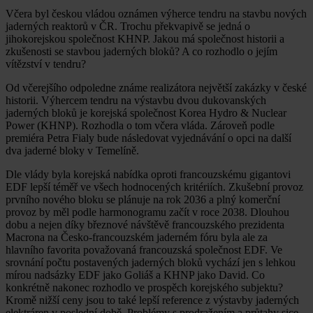
Včera byl českou vládou oznámen výherce tendru na stavbu nových
jaderných reaktorů v ČR. Trochu překvapivě se jedná o
jihokorejskou společnost KHNP. Jakou má společnost historii a
zkušenosti se stavbou jaderných bloků? A co rozhodlo o jejím
vítězství v tendru?
Od včerejšího odpoledne známe realizátora největší zakázky v české
historii. Výhercem tendru na výstavbu dvou dukovanských
jaderných bloků je korejská společnost Korea Hydro & Nuclear
Power (KHNP). Rozhodla o tom včera vláda. Zároveň podle
premiéra Petra Fialy bude následovat vyjednávání o opci na další
dva jaderné bloky v Temelíně.
Dle vlády byla korejská nabídka oproti francouzskému gigantovi
EDF lepší téměř ve všech hodnocených kritériích. Zkušební provoz
prvního nového bloku se plánuje na rok 2036 a plný komerční
provoz by měl podle harmonogramu začít v roce 2038. Dlouhou
dobu a nejen díky březnové návštěvě francouzského prezidenta
Macrona na Česko-francouzském jaderném fóru byla ale za
hlavního favorita považovaná francouzská společnost EDF. Ve
srovnání počtu postavených jaderných bloků vychází jen s lehkou
mírou nadsázky EDF jako Goliáš a KHNP jako David. Co
konkrétně nakonec rozhodlo ve prospěch korejského subjektu?
Kromě nižší ceny jsou to také lepší reference z výstavby jaderných
elektráren v poslední době. Problémy s prodražením a průtahy sice