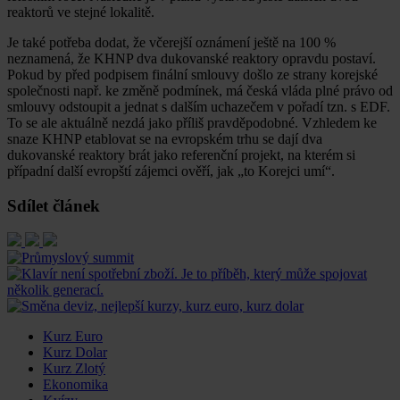
reaktorů ve stejné lokalitě.
Je také potřeba dodat, že včerejší oznámení ještě na 100 %
neznamená, že KHNP dva dukovanské reaktory opravdu postaví.
Pokud by před podpisem finální smlouvy došlo ze strany korejské
společnosti např. ke změně podmínek, má česká vláda plné právo od
smlouvy odstoupit a jednat s dalším uchazečem v pořadí tzn. s EDF.
To se ale aktuálně nezdá jako příliš pravděpodobné. Vzhledem ke
snaze KHNP etablovat se na evropském trhu se dají dva
dukovanské reaktory brát jako referenční projekt, na kterém si
případní další evropští zájemci ověří, jak „to Korejci umí“.
Sdílet článek
Kurz Euro
Kurz Dolar
Kurz Zlotý
Ekonomika