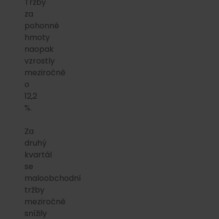
Tržby
za
pohonné
hmoty
naopak
vzrostly
meziročně
o
12,2
%.
Za
druhý
kvartál
se
maloobchodní
tržby
meziročně
snížily