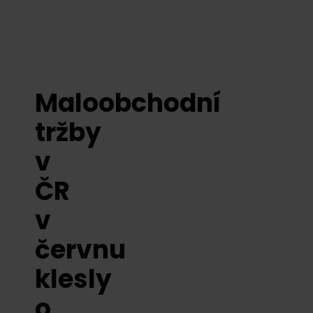
Maloobchodní
tržby
v
ČR
v
červnu
klesly
o