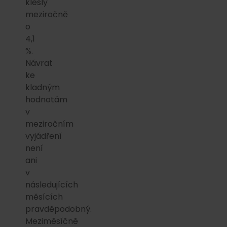
klesly
meziročně
o
4,1
%.
Návrat
ke
kladným
hodnotám
v
meziročním
vyjádření
není
ani
v
následujících
měsících
pravděpodobný.
Meziměsíčně