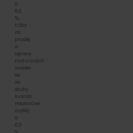
o
6,2
%,
tržby
za
prodej
a
opravy
motorových
vozidel
se
za
druhý
kvartál
meziročně
zvýšily
o
0,3
%.