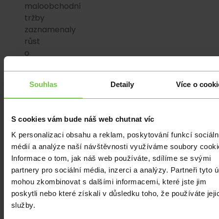
maloobchodní
tržby
zaznamenaly
růst
o
0,3
%.
Souhlas
Detaily
Více o cooki
Tržby
za
prodej
S cookies vám bude náš web chutnat víc
a
opravy
K personalizaci obsahu a reklam, poskytování funkcí sociáln
motorových
médií a analýze naší návštěvnosti využíváme soubory cooki
vozidel
Informace o tom, jak náš web používáte, sdílíme se svými
meziročně
partnery pro sociální média, inzerci a analýzy. Partneři tyto 
rostly
mohou zkombinovat s dalšími informacemi, které jste jim
o
poskytli nebo které získali v důsledku toho, že používáte jeji
0,3
služby.
%,