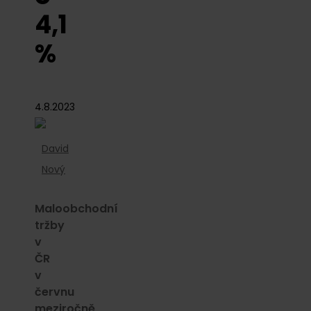
4,1
%
4.8.2023
David
Nový
Maloobchodní
tržby
v
ČR
v
červnu
meziročně