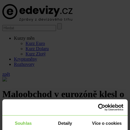
Kurzy měn
Kurz Euro
Kurz Dolaru
Kurz Zlotý
Kryptoměny
Rozhovory
zpět
Maloobchod v eurozóně klesl o
3,0 %
11.4.2023
Souhlas
Detaily
Více o cookies