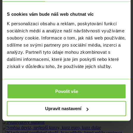
Jiří Šimek
Maloobchodní tržby v eurozóně za únor prohloubily svůj meziroční
S cookies vám bude náš web chutnat víc
pokles na -3,0 %. Oproti předchozímu měsíci poklesly o 0,8 %.
K personalizaci obsahu a reklam, poskytování funkcí
Za celou EU pak tržby klesly meziročně o 3,1 % a mezikvartálně o
sociálních médií a analýze naší návštěvnosti využíváme
0,9 %.
soubory cookie. Informace o tom, jak náš web používáte,
Spotřebitelské výdaje v evropských zemích jsou zasaženy vysokou
sdílíme se svými partnery pro sociální média, inzerci a
inflací a zvyšujícími se úrokovými sazbami. Důvěra spotřebitelů
navíc zůstává slabá.
analýzy. Partneři tyto údaje mohou zkombinovat s
dalšími informacemi, které jste jim poskytli nebo které
Za meziročním poklesem stojí zejména nižší prodej potravin (téměř
získali v důsledku toho, že používáte jejich služby.
o 5 %), ale i nepotravinářských výrobků.
K zemím s největším meziročním poklesem tržeb v rámci EU patří
Maďarsko (-10,1 %), Švédsko (-8,5 %), ale také Německo (-7 %).
Situace v EU je ale značně diferencovaná – vysoký meziroční růst
Povolit vše
tržeb vidíme na Kypru (+8,3 %) nebo v Lucembursku (+6,8 %).
Sdílet článek
Upravit nastavení