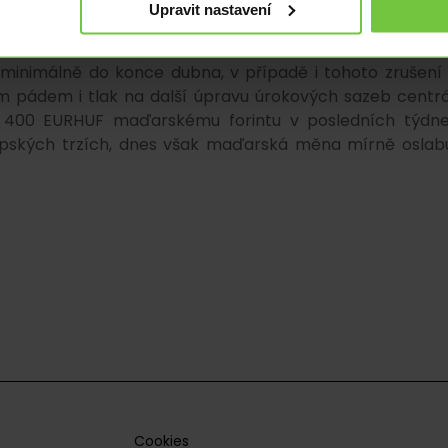
Upravit nastavení
na v prosinci, kdy se vládní představitelé rozhodli zru
nové omezení v potravinářském odvětví však nadále tr
minimálně do konce dubna, v případě i tohoto zrušení 
tím pádem i tlak na další úpravu úrokových sazeb centrá
í 400 EURHUF maďarskému forintu v posledních týdn
pských trzích, dnes však maďarská měna mírně oslabu
Cookies