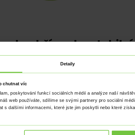
nka drží sazby stabilní
Detaily
 chutnat víc
dnešním zasedání ponechala základní úrokovou sa
ek v souladu s očekáváním trhu a předchozími sign
klam, poskytování funkcí sociálních médií a analýze naší návšt
 náš web používáte, sdílíme se svými partnery pro sociální média
 s dalšími informacemi, které jste jim poskytli nebo které získa
kládají, otázkou však zůstává, jak dlouho bude pokračo
 měsíci dostal na nové maximum od roku 1995, in
tu 24,5 %. Meziměsíčně se pak zdražovalo o 1,9 %.