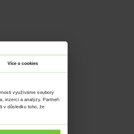
Více o cookies
zbu
ály
ěvnosti využíváme soubory
, inzerci a analýzy. Partneři
li v důsledku toho, že
vat
dex