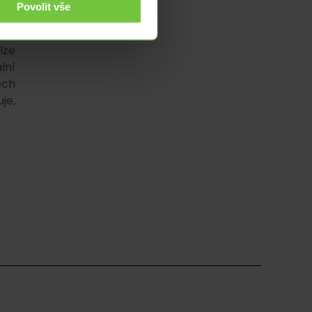
Povolit vše
šit
vá,
lze
lní
ech
je,