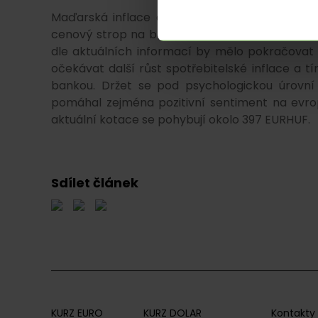
Maďarská inflace dostala výrazný impuls zejmé
cenový strop na benzín a motorovou naftu. Ce
dle aktuálních informací by mělo pokračovat 
očekávat další růst spotřebitelské inflace a 
bankou. Držet se pod psychologickou úrovn
pomáhal zejména pozitivní sentiment na evro
aktuální kotace se pohybují okolo 397 EURHUF.
Sdílet článek
KURZ EURO
KURZ DOLAR
Kontakty