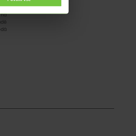
nní
 na
adě
edá