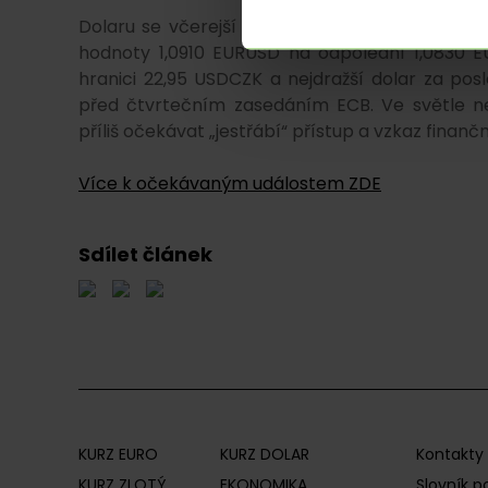
Dolaru se včerejší obchodování vydařilo, když 
hodnoty 1,0910 EURUSD na odpolední 1,0830 
hranici 22,95 USDCZK a nejdražší dolar za pos
před čtvrtečním zasedáním ECB. Ve světle n
příliš očekávat „jestřábí“ přístup a vzkaz finan
Více k očekávaným událostem ZDE
Sdílet článek
KURZ EURO
KURZ DOLAR
Kontakty
KURZ ZLOTÝ
EKONOMIKA
Slovník 