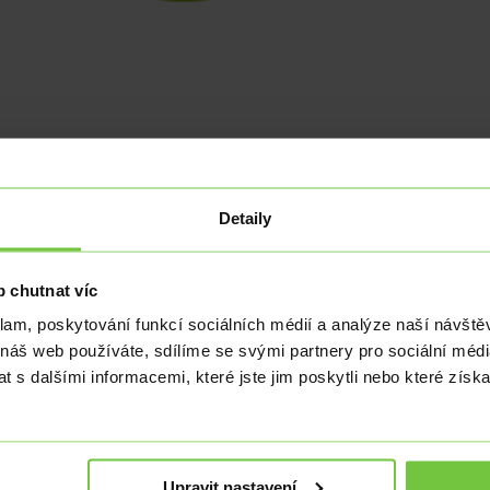
euru i dolaru
Detaily
 chutnat víc
e za více než 1,5 roku. Dnes dorazí domácí výsle
klam, poskytování funkcí sociálních médií a analýze naší návšt
 náš web používáte, sdílíme se svými partnery pro sociální média
 s dalšími informacemi, které jste jim poskytli nebo které získa
tráty, když domácí měna včera v podvečer poprvé od kvě
ující ztráty koruny nebyly způsobeny nějakou tuzems
du předešlých dní. Atak hranice 25,00 EURCZK nevidíme j
rostor pro krátkodobé oslabení ještě má.
Upravit nastavení