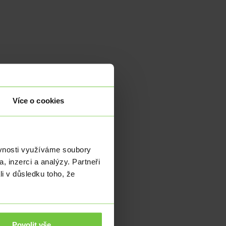
Více o cookies
dky
ěvnosti využíváme soubory
, inzerci a analýzy. Partneři
li v důsledku toho, že
tna
kou
ako
Povolit vše