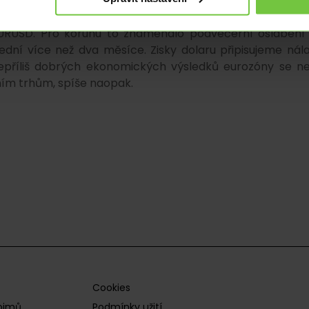
proti euru dokázal v intradenním vyjádření zpevnit z ra
EURUSD. Pro korunu to znamenalo podvečerní oslabení
lední více než dva měsíce. Zisky dolaru připisujeme nál
epříliš dobrých ekonomických výsledků eurozóny se n
čním trhům, spíše naopak.
Cookies
pojmů
Podmínky užití