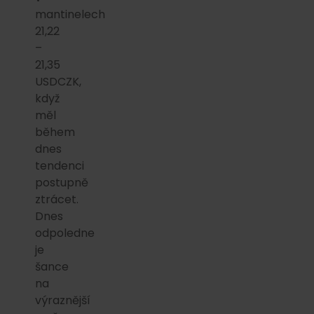
mantinelech
21,22
–
21,35
USDCZK,
když
měl
během
dnes
tendenci
postupně
ztrácet.
Dnes
odpoledne
je
šance
na
výraznější