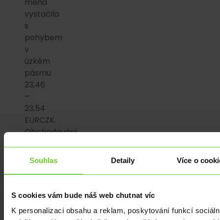
měna
vystačila
s
pohybem
v
úzkém
pásmu
23,46
–
23,54
EURCZK.
Obchodování
zbylých
regionálních
Souhlas
Detaily
Více o cooki
měn
se
odehrávalo
S cookies vám bude náš web chutnat víc
v
K personalizaci obsahu a reklam, poskytování funkcí sociáln
podobném