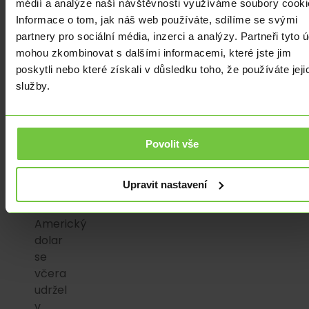
médií a analýze naší návštěvnosti využíváme soubory cooki
duchu.
Informace o tom, jak náš web používáte, sdílíme se svými
I
partnery pro sociální média, inzerci a analýzy. Partneři tyto 
dnes
mohou zkombinovat s dalšími informacemi, které jste jim
počítáme
poskytli nebo které získali v důsledku toho, že používáte jeji
s
služby.
obchodováním
domácí
měny
poblíž
Povolit vše
hranice
23,50
Upravit nastavení
EURCZK.
Americký
dolar
se
včera
udržel
v