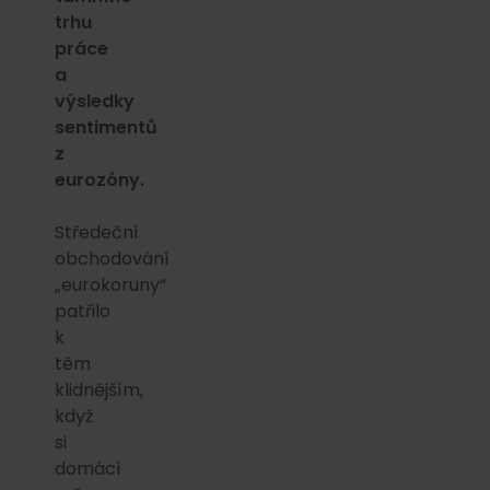
trhu
práce
a
výsledky
sentimentů
z
eurozóny.
Středeční
obchodování
„eurokoruny“
patřilo
k
těm
klidnějším,
když
si
domácí