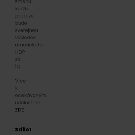
změnu
kurzu,
protože
bude
zveřejněn
výsledek
amerického
HDP
za
1Q.
Více
k
očekávaným
událostem
ZDE
Sdílet