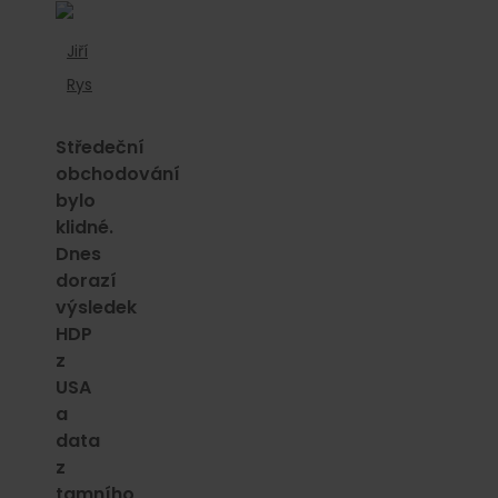
Jiří
Rys
Středeční
obchodování
bylo
klidné.
Dnes
dorazí
výsledek
HDP
z
USA
a
data
z
tamního