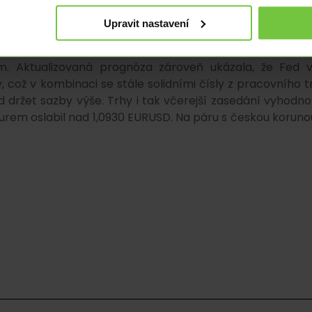
5 bazických bodů, pro které nakonec hlasovali 2 ze 7 čl
Upravit nastavení
onechal základní úrokovou sazbu v rozpětí 5,25 % až 5,5
. Aktualizovaná prognóza zároveň ukázala, že Fed v
což v kombinaci se stále solidními čísly z pracovního t
 držet sazby výše. Trhy i tak včerejší zasedání vyhodnot
eurem oslabil nad 1,0930 EURUSD. Na páru s českou korunou