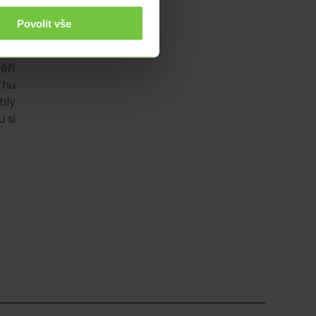
enů
Povolit vše
 %,
ěří
rhu
ily
 si