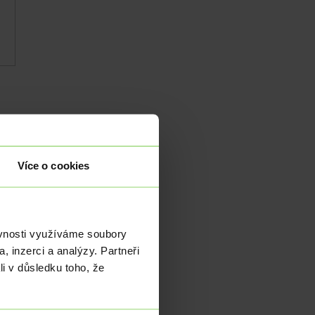
Více o cookies
óze
ěvnosti využíváme soubory
 po
, inzerci a analýzy. Partneři
ila
li v důsledku toho, že
zby
yly