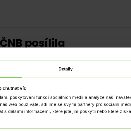
ČNB posílila
Detaily
snížila sazby. Americký Fed v aktualizované progn
 chutnat víc
klam, poskytování funkcí sociálních médií a analýze naší návšt
 rozhodnutí centrální banky nad hladinou 25,30 EURCZK,
 náš web používáte, sdílíme se svými partnery pro sociální média
veň 25,20 EURCZK. ČNB v souladu s odhady analytiků sníž
 s dalšími informacemi, které jste jim poskytli nebo které získa
6,25 % na 5,75 %. Zároveň došlo ke snížení diskontní sa
né snížení sazeb se sice čekalo, nicméně prognózy neb