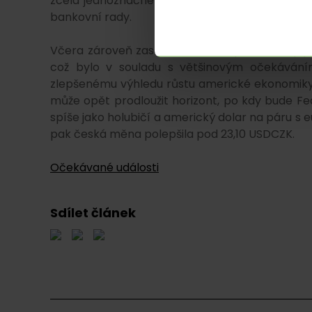
zcela jednoznačné a ve hře bylo i snížení o 7
bankovní rady.
Včera zároveň zasedal i americký Fed, který p
což bylo v souladu s většinovým očekáváním
zlepšenému výhledu růstu americké ekonomiky, 
může opět prodloužit horizont, po kdy bude Fed
spíše jako holubičí a americký dolar na páru s 
pak česká měna polepšila pod 23,10 USDCZK.
Očekávané události
Sdílet článek