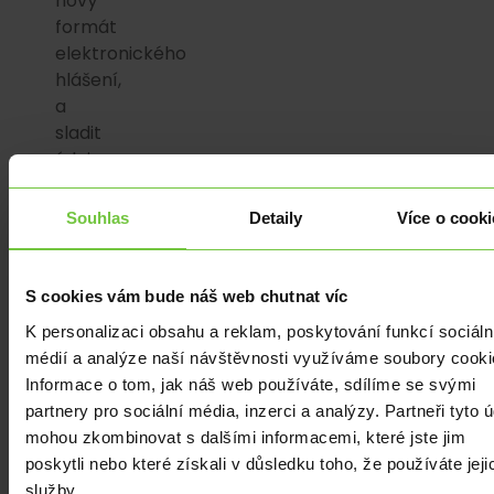
nový
formát
elektronického
hlášení,
a
sladit
údaje
napříč
systémy
Souhlas
Detaily
Více o cooki
tak,
aby
nevznikaly
S cookies vám bude náš web chutnat víc
nesrovnalosti.
K personalizaci obsahu a reklam, poskytování funkcí sociáln
Velmi
médií a analýze naší návštěvnosti využíváme soubory cooki
důležité
Informace o tom, jak náš web používáte, sdílíme se svými
je
partnery pro sociální média, inzerci a analýzy. Partneři tyto 
nastavit
mohou zkombinovat s dalšími informacemi, které jste jim
kontrolní
poskytli nebo které získali v důsledku toho, že používáte jeji
mechanismy
služby.