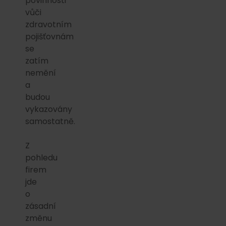
povinnosti
vůči
zdravotním
pojišťovnám
se
zatím
nemění
a
budou
vykazovány
samostatně.
Z
pohledu
firem
jde
o
zásadní
změnu