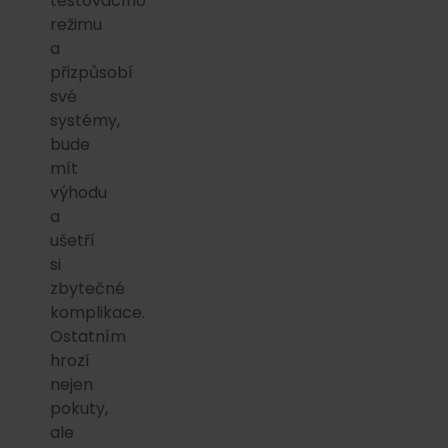
testovacího
režimu
a
přizpůsobí
své
systémy,
bude
mít
výhodu
a
ušetří
si
zbytečné
komplikace.
Ostatním
hrozí
nejen
pokuty,
ale