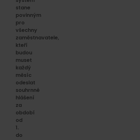
systém
stane
povinným
pro
všechny
zaměstnavatele,
kteří
budou
muset
každý
měsíc
odeslat
souhrnné
hlášení
za
období
od
1.
do