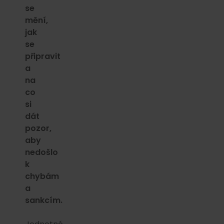
se
mění,
jak
se
připravit
a
na
co
si
dát
pozor,
aby
nedošlo
k
chybám
a
sankcím.