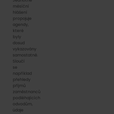
Jednotné
měsíční
hlášení
propojuje
agendy,
které
byly
dosud
vykazovány
samostatně.
Sloučí
se
například
přehledy
příjmů
zaměstnanců
podléhajících
odvodům,
údaje