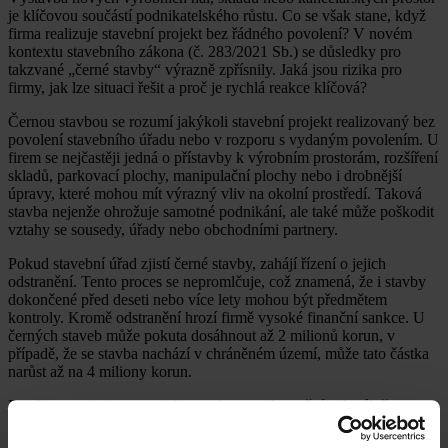
je klíčovou součástí podnikatelského růstu. Co se však stane, když
firma realizuje stavební projekt bez řádného povolení? V novém
kontextu stavebního zákona (č. 283/2021 Sb.) se důsledky pro
takzvané „černé stavby“ výrazně zpřísnily. Jaká jsou rizika pro
firmy, jak lze situaci řešit a proč je rychlá reakce klíčová?
Černou stavbou se rozumí jakýkoli stavební projekt realizovaný bez
povolení stavebního úřadu nebo v rozporu s vydaným povolením. U
firem se nejčastěji jedná o přístavby k výrobním prostorám, rozšíření
skladů, parkovací plochy, manipulační plochy nebo i drobnější
úpravy, které mohou mít výrazný vliv na okolní prostředí. Taková
stavba nejenže ohrožuje samotné podnikání, ale také může poškodit
vztahy se sousedy, úřady nebo obchodními partnery.
Pokud stavební úřad zjistí černé stavby, zahájí řízení o jejich
odstranění. Tento proces se nepromlčuje, což znamená, že i stavby
dokončené před deseti nebo více lety mohou být předmětem
kontroly. Kromě odstranění hrozí firmě vysoké finanční sankce. U
černých staveb může pokuta dosáhnout až 2 milionů korun, v
případě, že se stavba nachází v chráněném území, může tato částka
narůst až na 4 miliony korun.
Pro firmy existuje cesta, jak se vyhnout odstranění nelegálně
postavených staveb – legalizace prostřednictvím dodatečného
povolení. Tento proces však není automatický a vyžaduje splnění