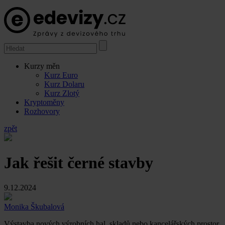
Kurzy měn
Kurz Euro
Kurz Dolaru
Kurz Zlotý
Kryptoměny
Rozhovory
zpět
Jak řešit černé stavby
9.12.2024
Monika Škubalová
Výstavba nových výrobních hal, skladů nebo kancelářských prostor