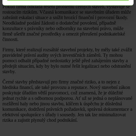
Pokud firma odkládá řešení problému černých staveb, vystavuje se
rostoucím rizikům. Včasná komunikace se stavebním úřadem může
zabránit eskalaci situace a snížit hrozící finanční i provozní škody.
Neodkladné podání žádosti o dodatečné povolení, případně
konzultace s právníky nebo odborníky na stavební právo, může
firmě ušetřit značné prostředky a omezit přerušení podnikatelské
činnosti.
Firmy, které realizují rozsáhlé stavební projekty, by měly také zvážit
pravidelné právní audity svých investičních záměrů. Ty mohou
pomoci odhalit případné nedostatky ještě před zahájením stavby a
předejít situacím, kdy by bylo nutné řešit legalizaci nebo odstranění
stavby.
Černé stavby představují pro firmy značné riziko, a to nejen z
hlediska financí, ale také provozu a reputace. Nový stavební zákon
poskytuje úřadům větší pravomoci, což znamená, že je důležité
jednat rychle a s odbornou podporou. Ať už se jedná o neplánované
rozšíření haly nebo jinou stavbu, klíčem k úspěchu je důsledná
komunikace, dodržení právních požadavků, správná dokumentace a
efektivní spolupráce s úřady i sousedy. Jen tak lze minimalizovat
rizika a zajistit plynulý chod podnikání.