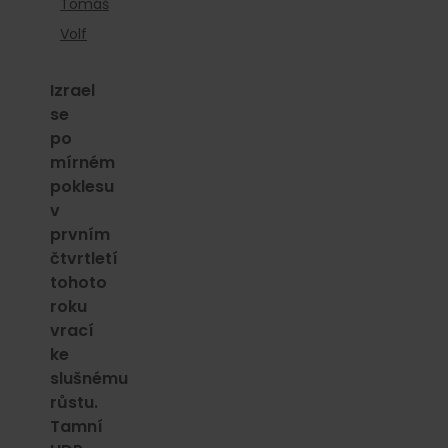
Tomáš
Volf
Izrael
se
po
mírném
poklesu
v
prvním
čtvrtletí
tohoto
roku
vrací
ke
slušnému
růstu.
Tamní