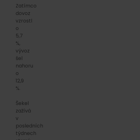
Zatímco
dovoz
vzrostl
o
5,7
%,
vývoz
šel
nahoru
o
12,9
%.
Šekel
zažívá
v
posledních
týdnech