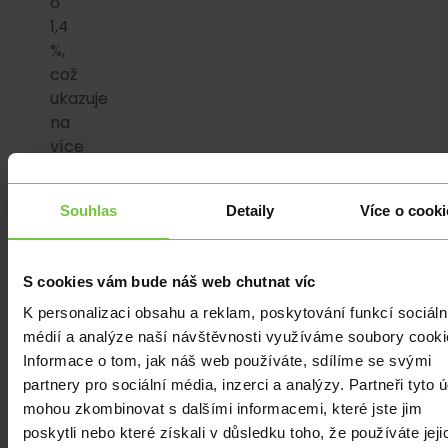
o
1,4
%,
což
ukazuje
na
více
než
slušná
Souhlas
Detaily
Více o cooki
očekávání
spotřebitelů.
Vládní
S cookies vám bude náš web chutnat víc
výdaje
vzrostly
K personalizaci obsahu a reklam, poskytování funkcí sociáln
o
médií a analýze naší návštěvnosti využíváme soubory cooki
4,4
Informace o tom, jak náš web používáte, sdílíme se svými
%.
partnery pro sociální média, inzerci a analýzy. Partneři tyto 
mohou zkombinovat s dalšími informacemi, které jste jim
U
poskytli nebo které získali v důsledku toho, že používáte jeji