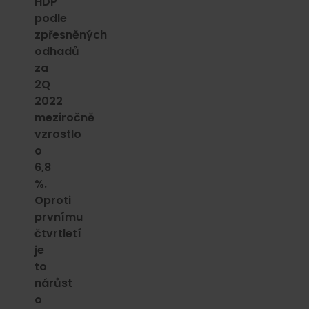
HDP
podle
zpřesněných
odhadů
za
2Q
2022
meziročně
vzrostlo
o
6,8
%.
Oproti
prvnímu
čtvrtletí
je
to
nárůst
o