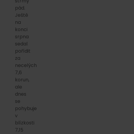
strmý
pád.
Ještě
na
konci
srpna
sedal
pořídit
za
necelých
7,6
korun,
ale
dnes
se
pohybuje
v
blízkosti
7,15