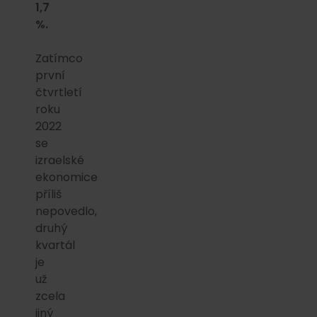
1,7
%.
Zatímco
první
čtvrtletí
roku
2022
se
izraelské
ekonomice
příliš
nepovedlo,
druhý
kvartál
je
už
zcela
jiný