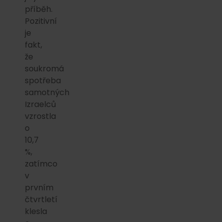
příběh.
Pozitivní
je
fakt,
že
soukromá
spotřeba
samotných
Izraelců
vzrostla
o
10,7
%,
zatímco
v
prvním
čtvrtletí
klesla