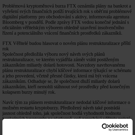
Problémová kryptoměnová burza FTX oznámila plány na bankrot a
vyřešení svých finančních potíží trvajících rok s oběťmi problémové
digitální platformy pro obchodování s aktivy, informovala agentura
Bloomberg v pondělí. Podle zprávy FTX vedou konečné jednání s
oficiálním věřitelským výborem ohledně uzavření insolvenčního
řízení a potenciálního vrácení finančních prostředků zákazníků.
FTX Věřitelé budou hlasovat o novém plánu restrukturalizace příští
rok
Společnost předložila výboru nový návrh svých plánů
restrukturalizace, ve kterém vyjádřila záměr vrátit postiženým
zákazníkům miliardy dolarů hotovosti. Navzdory navrhovanému
plánu restrukturalizace chybí klíčové informace týkající se schématu
a jeho provedení, včetně přesné částky, která má být vrácena
zákazníkům. Odhaduje se, že společnost dluží miliardy dolarů
zákazníkům, kteří nemohli stáhnout své prostředky před konečným
kolapsem burzy minulý rok.
Navíc tým za plánem restrukturalizace nedodal klíčové informace o
možném restartu kryptoburzy. Předložený návrh také postrádá
jasnost ohledně toho, jak společnost hodlá vyhodnotit hodnotu
konkrétních kryptoměn na platformě, což zanechává věřitele nejisté
ohledně přesné částky, kterou mohou očekávat odškodnění od
zaniklé společnosti.