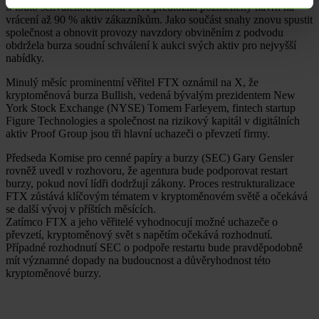
S touto schválenou žádostí FTX předložila pozměněný návrh na
vrácení až 90 % aktiv zákazníkům. Jako součást snahy znovu spustit
společnost a obnovit provozy navzdory obviněním z podvodu
obdržela burza soudní schválení k aukci svých aktiv pro nejvyšší
nabídky.
Minulý měsíc prominentní věřitel FTX oznámil na X, že
kryptoměnová burza Bullish, vedená bývalým prezidentem New
York Stock Exchange (NYSE) Tomem Farleyem, fintech startup
Figure Technologies a společnost na rizikový kapitál v digitálních
aktiv Proof Group jsou tři hlavní uchazeči o převzetí firmy.
Předseda Komise pro cenné papíry a burzy (SEC) Gary Gensler
rovněž uvedl v rozhovoru, že agentura bude podporovat restart
burzy, pokud noví lídři dodržují zákony. Proces restrukturalizace
FTX zůstává klíčovým tématem v kryptoměnovém světě a očekává
se další vývoj v příštích měsících.
Zatímco FTX a jeho věřitelé vyhodnocují možné uchazeče o
převzetí, kryptoměnový svět s napětím očekává rozhodnutí.
Případné rozhodnutí SEC o podpoře restartu bude pravděpodobně
mít významné dopady na budoucnost a důvěryhodnost této
kryptoměnové burzy.