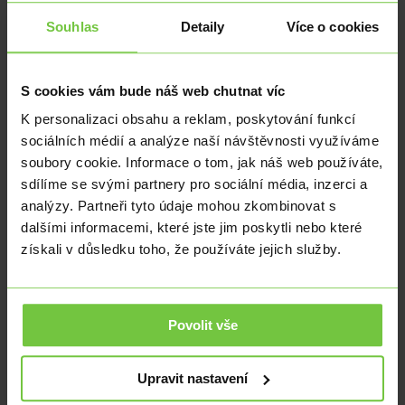
Navzdory nedostatku jasnosti plánu společnost plánuje předložit
Souhlas
Detaily
Více o cookies
revidovaný návrh ke hlasování příští rok v neurčený den.
Předložený plán by mohl projít dalšími změnami předtím, než bude
podán k definitivnímu schválení u amerického soudce pro bankroty
Johna Dorseyho.
S cookies vám bude náš web chutnat víc
FTX chce oživit zaniklou burzu
K personalizaci obsahu a reklam, poskytování funkcí
FTX patřila mezi přední kryptoměnové burzy v odvětví, než minulý
sociálních médií a analýze naší návštěvnosti využíváme
rok zkrachovala po krátké krizi likvidity kvůli údajnému špatnému
hospodaření s prostředky uživatelů. Zakladatel společnosti Sam
soubory cookie. Informace o tom, jak náš web používáte,
Bankman-Fried, kdysi považovaný za krypto-bílého rytíře, byl
sdílíme se svými partnery pro sociální média, inzerci a
nedávno odsouzen soudem za podvod a další trestné činy, což vedlo
analýzy. Partneři tyto údaje mohou zkombinovat s
k pádu společnosti v listopadu.
dalšími informacemi, které jste jim poskytli nebo které
Od fiaska FTX se tým pro restrukturalizaci snaží získat finanční
získali v důsledku toho, že používáte jejich služby.
prostředky od politiků, firem a charitativních organizací, které před
podáním insolvenčního návrhu od Bankman-Frieda obdržely
finanční dary.
V září soudce pro bankroty Dorsey schválil žádost společnosti o
Povolit vše
prodej svých kryptoměnových držeb k obnovení finančních
prostředků zákazníků a umožnění oživení burzy. Společnost byla
oprávněna týdně prodávat kryptoměny až do výše 100 milionů
Upravit nastavení
dolarů na minimalizaci cenové volatility.