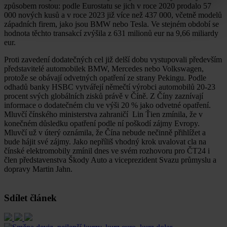
způsobem rostou: podle Eurostatu se jich v roce 2020 prodalo 57
000 nových kusů a v roce 2023 již více než 437 000, včetně modelů
západních firem, jako jsou BMW nebo Tesla. Ve stejném období se
hodnota těchto transakcí zvýšila z 631 milionů eur na 9,66 miliardy
eur.
Proti zavedení dodatečných cel již delší dobu vystupovali především
představitelé automobilek BMW, Mercedes nebo Volkswagen,
protože se obávají odvetných opatření ze strany Pekingu. Podle
odhadů banky HSBC vytvářejí němečtí výrobci automobilů 20-23
procent svých globálních zisků právě v Číně. Z Číny zaznívají
informace o dodatečném clu ve výši 20 % jako odvetné opatření.
Mluvčí čínského ministerstva zahraničí Lin Ťien zmínila, že v
konečném důsledku opatření podle ní poškodí zájmy Evropy.
Mluvčí už v úterý oznámila, že Čína nebude nečinně přihlížet a
bude hájit své zájmy. Jako nepříliš vhodný krok uvalovat cla na
čínské elektromobily zmínil dnes ve svém rozhovoru pro ČT24 i
člen představenstva Škody Auto a viceprezident Svazu průmyslu a
dopravy Martin Jahn.
Sdílet článek