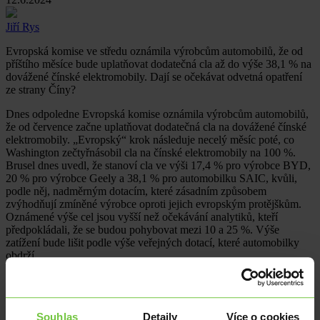
Jiří Rys
Evropská komise ve středu oznámila výrobcům automobilů, že od
příštího měsíce bude uplatňovat dodatečná cla až do výše 38,1 % na
dovážené čínské elektromobily. Dají se očekávat odvetná opatření
ze strany Číny?
Dnes odpoledne Evropská komise oznámila výrobcům automobilů,
že od července začne uplatňovat dodatečná cla na dovážené čínské
elektromobily. „Evropský“ krok následuje necelý měsíc poté, co
Washington zečtyřnásobil cla na čínské elektromobily na 100 %.
Brusel dnes uvedl, že stanoví cla ve výši 17,4 % pro výrobce BYD,
20 % pro výrobce Geely a 38,1 % pro automobilku SAIC, kvůli,
podle něj, nadměrným dotacím, které zásadním způsobem
zvýhodňují zmíněné výrobce oproti jejich evropským protějškům.
Oznámené výše cel jsou vyšší než očekávání analytiků, kteří
předpokládali, že se budou pohybovat mezi 10 a 25 %. Výše
zatížení bude lišit podle výše veřejných dotací, které automobilky
obdrží.
Čínské ministerstvo zahraničí již uvedlo, že Čína přijme veškerá
nezbytná opatření, aby „důrazně ochránila“ svá zákonná práva a
zájmy poté, co byla dnešní zpráva o uvalení cel zveřejněna.
Souhlas
Detaily
Více o cookies