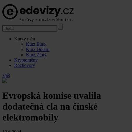
Kurzy měn
Kurz Euro
Kurz Dolaru
Kurz Zlotý
Kryptoměny
Rozhovory
zpět
Evropská komise uvalila
dodatečná cla na čínské
elektromobily
12.6.2024