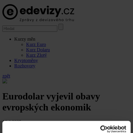
Kurzy měn
Kurz Euro
Kurz Dolaru
Kurz Zlotý
Kryptoměny
Rozhovory
zpět
Eurodolar vyjevil obavy
evropských ekonomik
16.4.2025