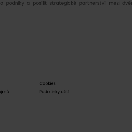
pro podniky a posílit strategické partnerství mezi dv
Cookies
pojmů
Podmínky užití