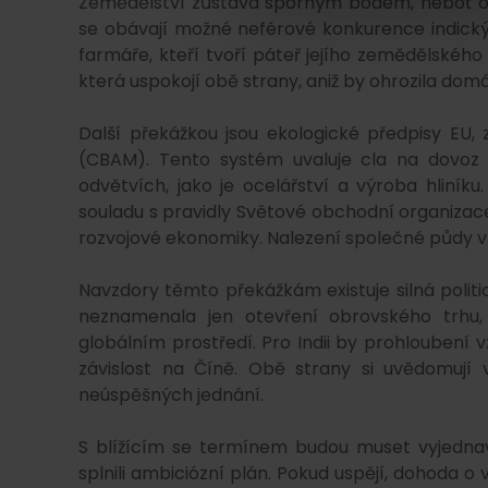
Zemědělství zůstává sporným bodem, neboť obě
se obávají možné neférové konkurence indický
farmáře, kteří tvoří páteř jejího zemědělského
která uspokojí obě strany, aniž by ohrozila dom
Další překážkou jsou ekologické předpisy EU
(CBAM). Tento systém uvaluje cla na dovoz u
odvětvích, jako je ocelářství a výroba hliníku
souladu s pravidly Světové obchodní organizace 
rozvojové ekonomiky. Nalezení společné půdy v
Navzdory těmto překážkám existuje silná politi
neznamenala jen otevření obrovského trhu, 
globálním prostředí. Pro Indii by prohloubení v
závislost na Číně. Obě strany si uvědomují 
neúspěšných jednání.
S blížícím se termínem budou muset vyjednava
splnili ambiciózní plán. Pokud uspějí, dohoda o