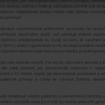
 strany čelí vnitropolitickým tlakům. Evropští zemědě
ch dovozů, zatímco Indie je odhodlána chránit své dro
 sektoru. Vyjednavači budou muset najít citlivou rovnová
ácí průmysl.
, zejména mechanismus uhlíkového vyrovnání na hranic
hlíkově náročného zboží, což ovlivňuje indický expor
. Zatímco představitelé EU trvají na tom, že opatření j
(WTO), indičtí vyjednavači tvrdí, že nespravedlivě zatěž
 otázkách klimatu bude klíčové pro hladký průběh jednán
cká vůle dohodu uzavřít. Pro EU by obchodní dohoda s In
ale také posílení její ekonomické odolnosti v nejis
ztahů s EU mohlo zlepšit její ekonomické postavení a sní
vzájemné přínosy a chtějí se vyhnout dalšímu desetil
či zvládnout složitá politická a ekonomická témata, 
 volném obchodu mezi EU a Indií by mohla přetvořit globá