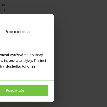
yně
k s
 je
022
Více o cookies
cím
iní
ejí
ěvnosti využíváme soubory
e o
, inzerci a analýzy. Partneři
li v důsledku toho, že
ily
u o
ním
obé
Povolit vše