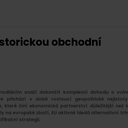
historickou obchodní
hodláním snaží dokončit komplexní dohodu o vol
 přichází v době rostoucí geopolitické nejistot
 které činí ekonomická partnerství důležitější než 
ly na evropské zboží, EU aktivně hledá alternativní trh
fikační strategii.