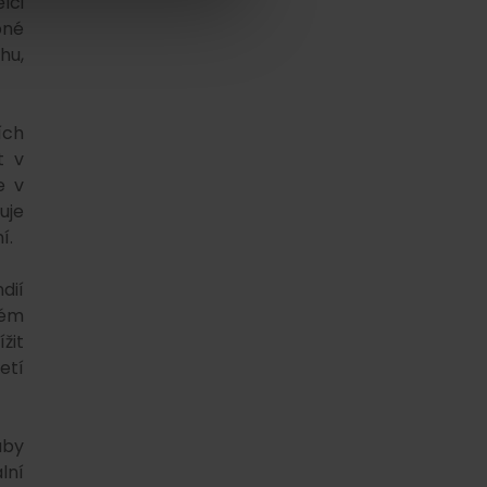
lci
bné
hu,
ích
t v
e v
uje
í.
dií
tém
žit
etí
aby
lní