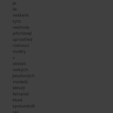
je,
že
veškeré
tyto
neshody
přicházejí
uprostřed
rostoucí
rivality
v
oblasti
velkých
jazykových
modelů.
Minulý
listopad
Musk
spoluzaložil
xAI,