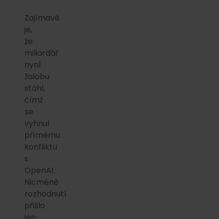
Zajímavé
je,
že
miliardář
nyní
žalobu
stáhl,
čímž
se
vyhnul
přímému
konfliktu
s
OpenAI.
Nicméně
rozhodnutí
přišlo
jen