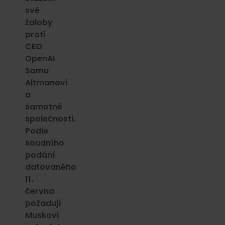
své
žaloby
proti
CEO
OpenAI
Samu
Altmanovi
a
samotné
společnosti.
Podle
soudního
podání
datovaného
11.
června
požadují
Muskovi