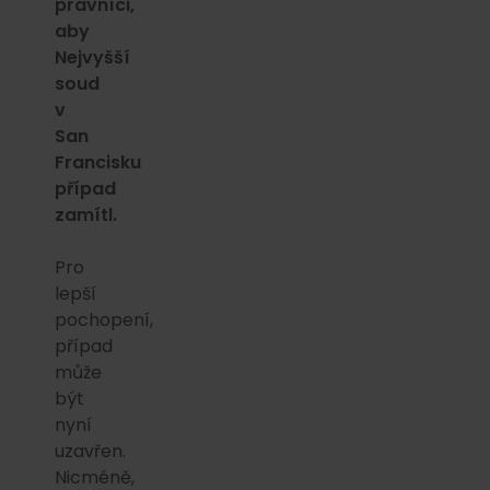
právníci,
aby
Nejvyšší
soud
v
San
Francisku
případ
zamítl.
Pro
lepší
pochopení,
případ
může
být
nyní
uzavřen.
Nicméně,