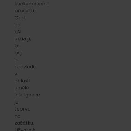
konkurenčního
produktu
Grok
od
xAI
ukazují,
že
boj
o
nadvládu
v
oblasti
umělé
inteligence
je
teprve
na
začátku.
Uživatelé