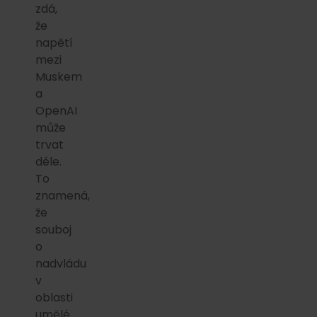
zdá,
že
napětí
mezi
Muskem
a
OpenAI
může
trvat
déle.
To
znamená,
že
souboj
o
nadvládu
v
oblasti
umělé