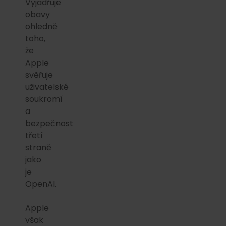
Vyjadřuje
obavy
ohledně
toho,
že
Apple
svěřuje
uživatelské
soukromí
a
bezpečnost
třetí
straně
jako
je
OpenAI.
Apple
však