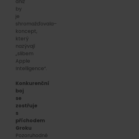
aniž
by
je
shromažďovala–
koncept,
který
nazývají
„slibem
Apple
Intelligence“.
Konkurenční
boj
se
zostřuje
s
příchodem
Groku
Pozoruhodné