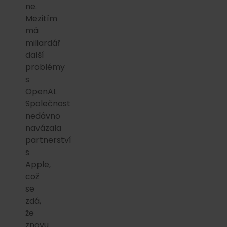
ne.
Mezitím
má
miliardář
další
problémy
s
OpenAI.
Společnost
nedávno
navázala
partnerství
s
Apple,
což
se
zdá,
že
znovu