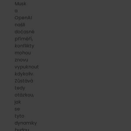
Musk
a
OpenAI
našli
dočasné
příměří,
konflikty
mohou
znovu
vypuknout
kdykoliv.
Zůstává
tedy
otázkou,
jak
se
tyto
dynamiky
budou