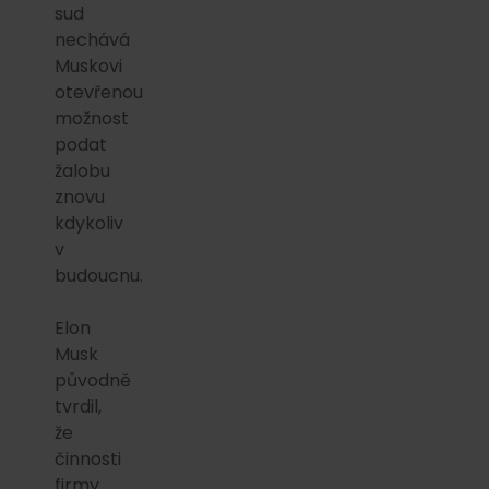
sud
nechává
Muskovi
otevřenou
možnost
podat
žalobu
znovu
kdykoliv
v
budoucnu.
Elon
Musk
původně
tvrdil,
že
činnosti
firmy