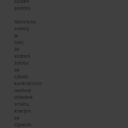
soudní
podání.
Notoricky
známý
je
fakt,
že
stažení
žaloby
se
týkalo
konkrétních
neshod
ohledně
směru,
kterým
se
OpenAI