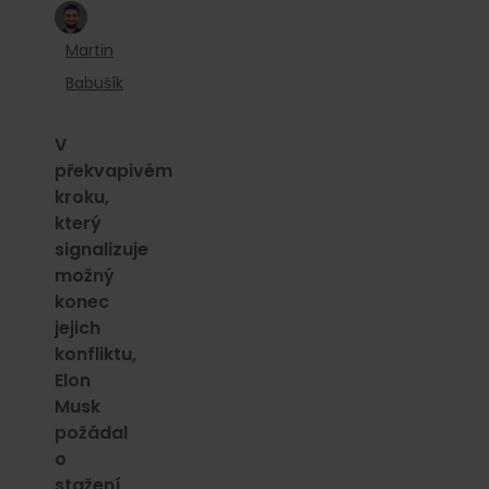
Martin
Babušík
V
překvapivém
kroku,
který
signalizuje
možný
konec
jejich
konfliktu,
Elon
Musk
požádal
o
stažení