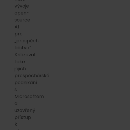
vývoje
open-
source
AI
pro
„prospěch
lidstva“.
Kritizoval
také
jejich
prospěchářské
podnikání
s
Microsoftem
a
uzavřený
přístup
k