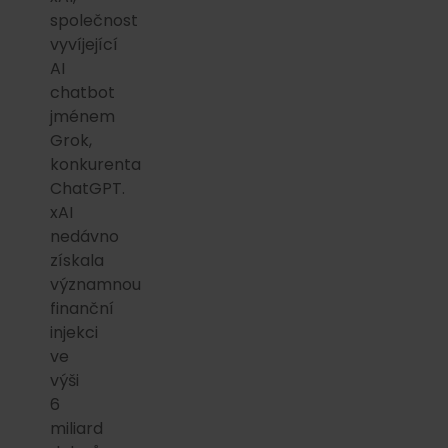
společnost
vyvíjející
AI
chatbot
jménem
Grok,
konkurenta
ChatGPT.
xAI
nedávno
získala
významnou
finanční
injekci
ve
výši
6
miliard