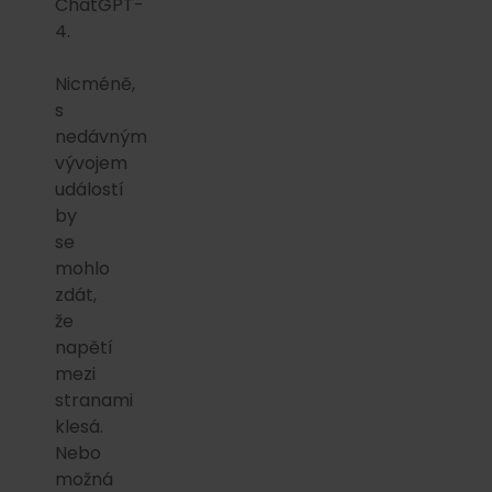
ChatGPT-
4.
Nicméně,
s
nedávným
vývojem
událostí
by
se
mohlo
zdát,
že
napětí
mezi
stranami
klesá.
Nebo
možná