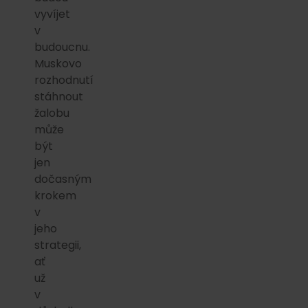
vyvíjet
v
budoucnu.
Muskovo
rozhodnutí
stáhnout
žalobu
může
být
jen
dočasným
krokem
v
jeho
strategii,
ať
už
v