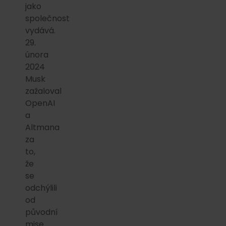
jako
společnost
vydává.
29.
února
2024
Musk
zažaloval
OpenAI
a
Altmana
za
to,
že
se
odchýlili
od
původní
mise