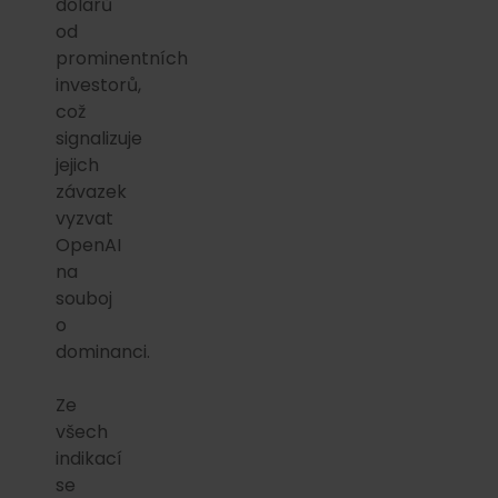
dolarů
od
prominentních
investorů,
což
signalizuje
jejich
závazek
vyzvat
OpenAI
na
souboj
o
dominanci.
Ze
všech
indikací
se