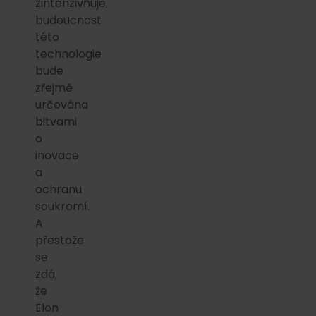
zintenzivňuje,
budoucnost
této
technologie
bude
zřejmě
určována
bitvami
o
inovace
a
ochranu
soukromí.
A
přestože
se
zdá,
že
Elon