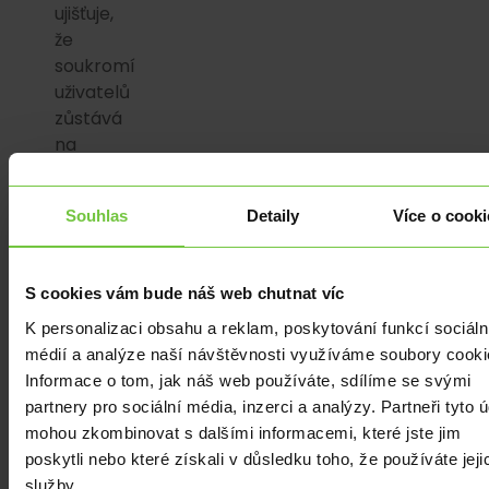
ujišťuje,
že
soukromí
uživatelů
zůstává
na
prvním
místě.
Souhlas
Detaily
Více o cooki
Společnost
tvrdí,
že
S cookies vám bude náš web chutnat víc
jejich
IP
K personalizaci obsahu a reklam, poskytování funkcí sociáln
adresy
médií a analýze naší návštěvnosti využíváme soubory cooki
nebudou
Informace o tom, jak náš web používáte, sdílíme se svými
odhaleny
partnery pro sociální média, inzerci a analýzy. Partneři tyto 
OpenAI.
mohou zkombinovat s dalšími informacemi, které jste jim
Dále
poskytli nebo které získali v důsledku toho, že používáte jeji
Apple
služby.